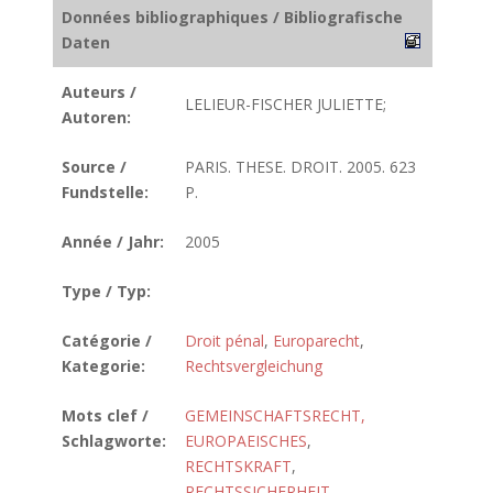
Données bibliographiques / Bibliografische
Daten
Auteurs /
LELIEUR-FISCHER JULIETTE;
Autoren:
Source /
PARIS. THESE. DROIT. 2005. 623
Fundstelle:
P.
Année / Jahr:
2005
Type / Typ:
Catégorie /
Droit pénal
,
Europarecht
,
Kategorie:
Rechtsvergleichung
Mots clef /
GEMEINSCHAFTSRECHT,
Schlagworte:
EUROPAEISCHES
,
RECHTSKRAFT
,
RECHTSSICHERHEIT
,