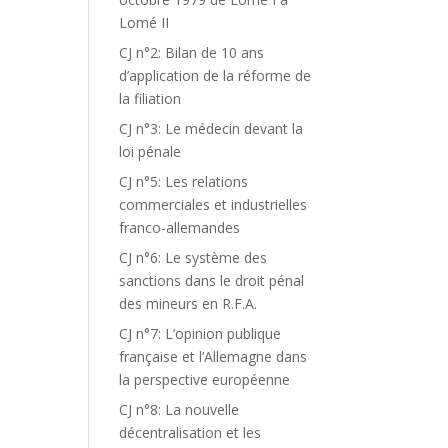
Lomé II
CJ n°2: Bilan de 10 ans
d’application de la réforme de
la filiation
CJ n°3: Le médecin devant la
loi pénale
CJ n°5: Les relations
commerciales et industrielles
franco-allemandes
CJ n°6: Le système des
sanctions dans le droit pénal
des mineurs en R.F.A.
CJ n°7: L’opinion publique
française et l’Allemagne dans
la perspective européenne
CJ n°8: La nouvelle
décentralisation et les