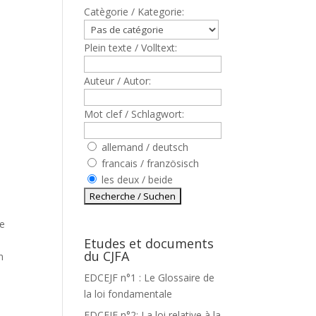
Catègorie / Kategorie:
Plein texte / Volltext:
Auteur / Autor:
Mot clef / Schlagwort:
allemand / deutsch
francais / französisch
les deux / beide
se
Etudes et documents
du CJFA
n
EDCEJF n°1 : Le Glossaire de
la loi fondamentale
EDCEJF n°2: La loi relative à la