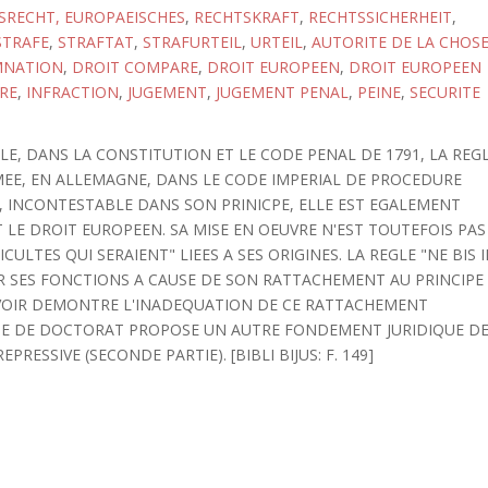
SRECHT, EUROPAEISCHES
,
RECHTSKRAFT
,
RECHTSSICHERHEIT
,
STRAFE
,
STRAFTAT
,
STRAFURTEIL
,
URTEIL
,
AUTORITE DE LA CHOS
NATION
,
DROIT COMPARE
,
DROIT EUROPEEN
,
DROIT EUROPEEN
RE
,
INFRACTION
,
JUGEMENT
,
JUGEMENT PENAL
,
PEINE
,
SECURITE
ECLE, DANS LA CONSTITUTION ET LE CODE PENAL DE 1791, LA REG
RMEE, EN ALLEMAGNE, DANS LE CODE IMPERIAL DE PROCEDURE
S, INCONTESTABLE DANS SON PRINICPE, ELLE EST EGALEMENT
 LE DROIT EUROPEEN. SA MISE EN OEUVRE N'EST TOUTEFOIS PAS
CULTES QUI SERAIENT" LIEES A SES ORIGINES. LA REGLE "NE BIS 
IR SES FONCTIONS A CAUSE DE SON RATTACHEMENT AU PRINCIPE
 AVOIR DEMONTRE L'INADEQUATION DE CE RATTACHEMENT
HESE DE DOCTORAT PROPOSE UN AUTRE FONDEMENT JURIDIQUE D
EPRESSIVE (SECONDE PARTIE). [BIBLI BIJUS: F. 149]