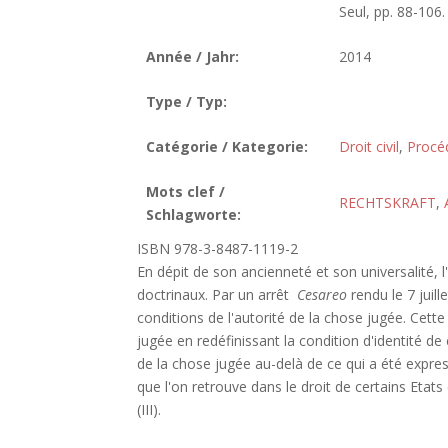
Seul, pp. 88-106.
Année / Jahr:
2014
Type / Typ:
Catégorie / Kategorie:
Droit civil
,
Procéd
Mots clef /
RECHTSKRAFT
,
Schlagworte:
ISBN 978-3-8487-1119-2
En dépit de son ancienneté et son universalité, 
doctrinaux. Par un arrêt
Cesareo
rendu le 7 juil
conditions de l'autorité de la chose jugée. Cett
jugée en redéfinissant la condition d'identité de 
de la chose jugée au-delà de ce qui a été express
que l'on retrouve dans le droit de certains Etats
(III).