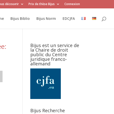
us découvrir
Prix de thèse Bijus
Connexion
me
Bijus Biblio
Bijus Norm
EDCJFA
ée:
Bijus est un service de
la Chaire de droit
public du Centre
juridique franco-
allemand
Bijus Recherche