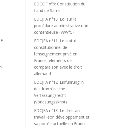
EDCEJF n°9: Constitution du
Land de Sarre
E
EDCJFA n°10: Loi sur la
procédure administrative non
contentieuse -VwVfG-
LE
EDCJFA n°11: Le statut
constitutionnel de
l’enseignement privé en
France, éléments de
IN
comparaison avec le droit
allemand
EDCJFA n°12: Einführung in
E
das französische
Verfassungsrecht
(Vorlesungsskript)
EDCJFA n°13: Le droit au
travail -son développement et
sa portée actuelle en France