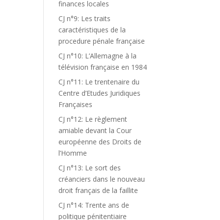
finances locales
CJ n°9: Les traits
caractéristiques de la
procedure pénale française
CJ n°10: L’Allemagne à la
télévision française en 1984
CJ n°11: Le trentenaire du
Centre d’Etudes Juridiques
Françaises
CJ n°12: Le règlement
amiable devant la Cour
européenne des Droits de
l’Homme
CJ n°13: Le sort des
créanciers dans le nouveau
droit français de la faillite
CJ n°14: Trente ans de
politique pénitentiaire