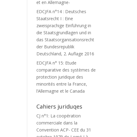
et en Allemagne-
EDCJFA n°14 : Deutsches
Staatsrecht I : Eine
zweisprachige Einführung in
die Staatsgrundlagen und in
das Staatsorganisationsrecht
der Bundesrepublik
Deutschland, 2. Auflage 2016
EDCJFA n° 15: Etude
comparative des systèmes de
protection juridique des
minorités entre la France,
l’Allemagne et le Canada
Cahiers juriduqes
CJ n°1: La coopération
commerciale dans la
Convention ACP- CEE du 31
octobre 1979 de Lomé I à