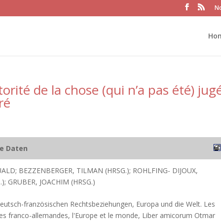
No
Ho
torité de la chose (qui n’a pas été) jug
ré
he Daten
ALD; BEZZENBERGER, TILMAN (HRSG.); ROHLFING- DIJOUX,
.); GRUBER, JOACHIM (HRSG.)
eutsch-französischen Rechtsbeziehungen, Europa und die Welt. Les
ques franco-allemandes, l'Europe et le monde, Liber amicorum Otmar