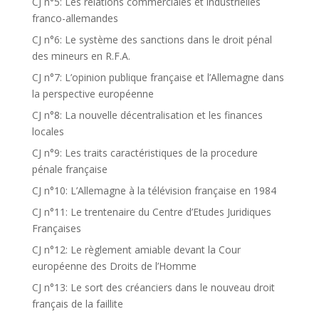
CJ n°5: Les relations commerciales et industrielles
franco-allemandes
CJ n°6: Le système des sanctions dans le droit pénal
des mineurs en R.F.A.
CJ n°7: L’opinion publique française et l’Allemagne dans
la perspective européenne
CJ n°8: La nouvelle décentralisation et les finances
locales
CJ n°9: Les traits caractéristiques de la procedure
pénale française
CJ n°10: L’Allemagne à la télévision française en 1984
CJ n°11: Le trentenaire du Centre d’Etudes Juridiques
Françaises
CJ n°12: Le règlement amiable devant la Cour
européenne des Droits de l’Homme
CJ n°13: Le sort des créanciers dans le nouveau droit
français de la faillite