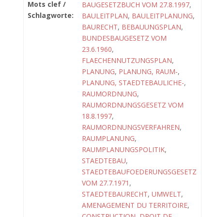
Mots clef /
BAUGESETZBUCH VOM 27.8.1997
,
Schlagworte:
BAULEITPLAN
,
BAULEITPLANUNG
,
BAURECHT
,
BEBAUUNGSPLAN
,
BUNDESBAUGESETZ VOM
23.6.1960
,
FLAECHENNUTZUNGSPLAN
,
PLANUNG
,
PLANUNG, RAUM-
,
PLANUNG, STAEDTEBAULICHE-
,
RAUMORDNUNG
,
RAUMORDNUNGSGESETZ VOM
18.8.1997
,
RAUMORDNUNGSVERFAHREN
,
RAUMPLANUNG
,
RAUMPLANUNGSPOLITIK
,
STAEDTEBAU
,
STAEDTEBAUFOEDERUNGSGESETZ
VOM 27.7.1971
,
STAEDTEBAURECHT
,
UMWELT
,
AMENAGEMENT DU TERRITOIRE
,
CONSTRUCTION
,
DROIT DE