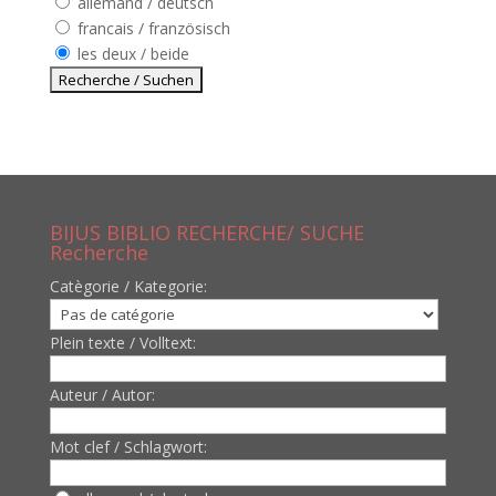
allemand / deutsch
francais / französisch
les deux / beide
BIJUS BIBLIO RECHERCHE/ SUCHE
Recherche
Catègorie / Kategorie:
Plein texte / Volltext:
Auteur / Autor:
Mot clef / Schlagwort: