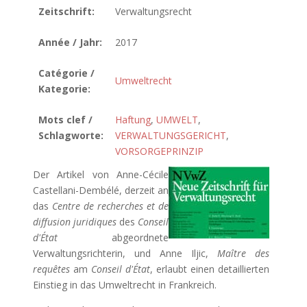
Zeitschrift:
Verwaltungsrecht
Année / Jahr:
2017
Catégorie /
Umweltrecht
Kategorie:
Mots clef /
Haftung
,
UMWELT
,
Schlagworte:
VERWALTUNGSGERICHT
,
VORSORGEPRINZIP
Der Artikel von Anne-Cécile
Castellani-Dembélé, derzeit an
das
Centre de recherches et de
diffusion juridiques
des
Conseil
d'État
abgeordnete
Verwaltungsrichterin, und Anne Iljic,
Maître des
requêtes
am
Conseil d'État
, erlaubt einen detaillierten
Einstieg in das Umweltrecht in Frankreich.