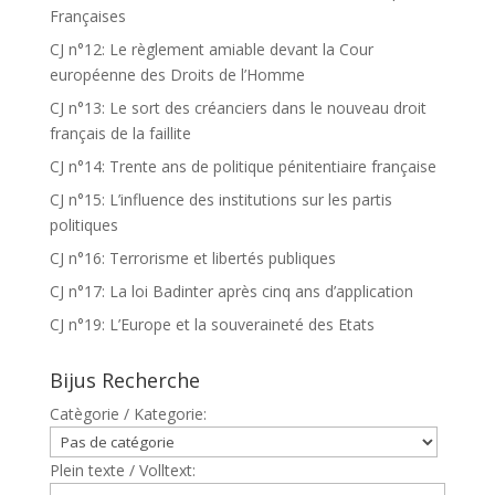
Françaises
CJ n°12: Le règlement amiable devant la Cour
européenne des Droits de l’Homme
CJ n°13: Le sort des créanciers dans le nouveau droit
français de la faillite
CJ n°14: Trente ans de politique pénitentiaire française
CJ n°15: L’influence des institutions sur les partis
politiques
CJ n°16: Terrorisme et libertés publiques
CJ n°17: La loi Badinter après cinq ans d’application
CJ n°19: L’Europe et la souveraineté des Etats
Bijus Recherche
Catègorie / Kategorie:
Plein texte / Volltext: