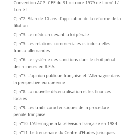
Convention ACP- CEE du 31 octobre 1979 de Lomé I à
Lomé II
CJ n°2: Bilan de 10 ans d’application de la réforme de la
filiation
CJ n°3: Le médecin devant la loi pénale
CJ n°5: Les relations commerciales et industrielles
franco-allemandes
CJ n°6: Le système des sanctions dans le droit pénal
des mineurs en R.F.A.
CJ n°7: L’opinion publique française et l’Allemagne dans
la perspective européenne
CJ n°8: La nouvelle décentralisation et les finances
locales
CJ n°9: Les traits caractéristiques de la procedure
pénale française
CJ n°10: L’Allemagne à la télévision française en 1984
CJ n°11: Le trentenaire du Centre d’Etudes Juridiques