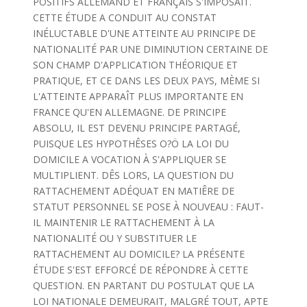
POSITIFS ALLEMAND ET FRANÇAIS S'IMPOSAIT.
CETTE ÉTUDE A CONDUIT AU CONSTAT
INÉLUCTABLE D'UNE ATTEINTE AU PRINCIPE DE
NATIONALITÉ PAR UNE DIMINUTION CERTAINE DE
SON CHAMP D'APPLICATION THÉORIQUE ET
PRATIQUE, ET CE DANS LES DEUX PAYS, MÈME SI
L'ATTEINTE APPARAÎT PLUS IMPORTANTE EN
FRANCE QU'EN ALLEMAGNE. DE PRINCIPE
ABSOLU, IL EST DEVENU PRINCIPE PARTAGÉ,
PUISQUE LES HYPOTHÊSES O?Ö LA LOI DU
DOMICILE A VOCATION À S'APPLIQUER SE
MULTIPLIENT. DÊS LORS, LA QUESTION DU
RATTACHEMENT ADÉQUAT EN MATIÊRE DE
STATUT PERSONNEL SE POSE À NOUVEAU : FAUT-
IL MAINTENIR LE RATTACHEMENT À LA
NATIONALITÉ OU Y SUBSTITUER LE
RATTACHEMENT AU DOMICILE? LA PRÉSENTE
ÉTUDE S'EST EFFORCÉ DE RÉPONDRE À CETTE
QUESTION. EN PARTANT DU POSTULAT QUE LA
LOI NATIONALE DEMEURAIT, MALGRÉ TOUT, APTE