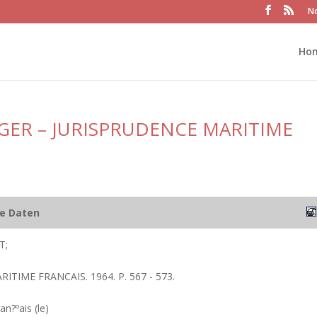
No
Ho
GER – JURISPRUDENCE MARITIME
he Daten
T;
RITIME FRANCAIS. 1964. P. 567 - 573.
an?ºais (le)