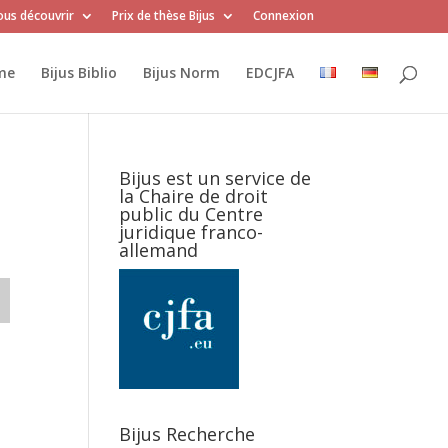
us découvrir
Prix de thèse Bijus
Connexion
me
Bijus Biblio
Bijus Norm
EDCJFA
Bijus est un service de
la Chaire de droit
public du Centre
juridique franco-
allemand
Bijus Recherche