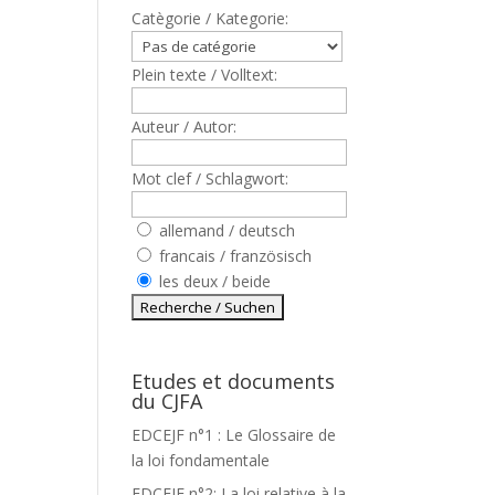
Catègorie / Kategorie:
Plein texte / Volltext:
Auteur / Autor:
Mot clef / Schlagwort:
allemand / deutsch
francais / französisch
les deux / beide
Etudes et documents
du CJFA
EDCEJF n°1 : Le Glossaire de
la loi fondamentale
EDCEJF n°2: La loi relative à la