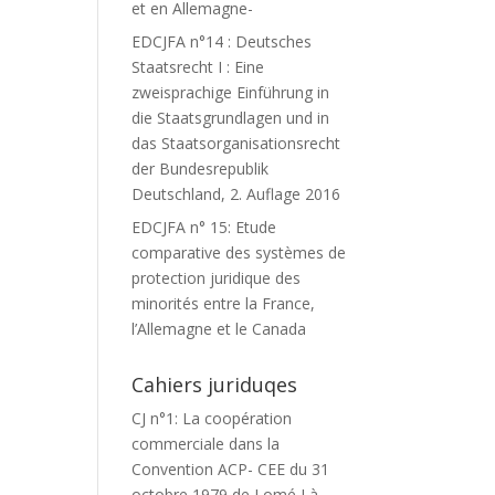
et en Allemagne-
EDCJFA n°14 : Deutsches
Staatsrecht I : Eine
zweisprachige Einführung in
die Staatsgrundlagen und in
das Staatsorganisationsrecht
der Bundesrepublik
Deutschland, 2. Auflage 2016
EDCJFA n° 15: Etude
comparative des systèmes de
protection juridique des
minorités entre la France,
l’Allemagne et le Canada
Cahiers juriduqes
CJ n°1: La coopération
commerciale dans la
Convention ACP- CEE du 31
octobre 1979 de Lomé I à