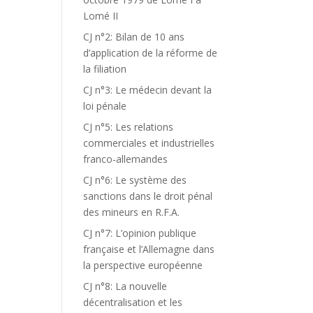
Lomé II
CJ n°2: Bilan de 10 ans
d’application de la réforme de
la filiation
CJ n°3: Le médecin devant la
loi pénale
CJ n°5: Les relations
commerciales et industrielles
franco-allemandes
CJ n°6: Le système des
sanctions dans le droit pénal
des mineurs en R.F.A.
CJ n°7: L’opinion publique
française et l’Allemagne dans
la perspective européenne
CJ n°8: La nouvelle
décentralisation et les