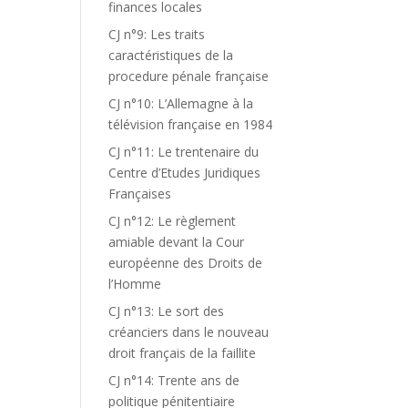
finances locales
CJ n°9: Les traits
caractéristiques de la
procedure pénale française
CJ n°10: L’Allemagne à la
télévision française en 1984
CJ n°11: Le trentenaire du
Centre d’Etudes Juridiques
Françaises
CJ n°12: Le règlement
amiable devant la Cour
européenne des Droits de
l’Homme
CJ n°13: Le sort des
créanciers dans le nouveau
droit français de la faillite
CJ n°14: Trente ans de
politique pénitentiaire