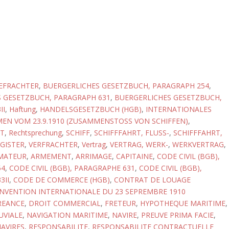
EFRACHTER
,
BUERGERLICHES GESETZBUCH, PARAGRAPH 254
,
 GESETZBUCH, PARAGRAPH 631
,
BUERGERLICHES GESETZBUCH,
II
,
Haftung
,
HANDELSGESETZBUCH (HGB)
,
INTERNATIONALES
N VOM 23.9.1910 (ZUSAMMENSTOSS VON SCHIFFEN)
,
T
,
Rechtsprechung
,
SCHIFF
,
SCHIFFFAHRT, FLUSS-
,
SCHIFFFAHRT,
GISTER
,
VERFRACHTER
,
Vertrag
,
VERTRAG, WERK-
,
WERKVERTRAG
,
MATEUR
,
ARMEMENT
,
ARRIMAGE
,
CAPITAINE
,
CODE CIVIL (BGB),
54
,
CODE CIVIL (BGB), PARAGRAPHE 631
,
CODE CIVIL (BGB),
3II
,
CODE DE COMMERCE (HGB)
,
CONTRAT DE LOUAGE
NVENTION INTERNATIONALE DU 23 SEPREMBRE 1910
REANCE
,
DROIT COMMERCIAL
,
FRETEUR
,
HYPOTHEQUE MARITIME
,
UVIALE
,
NAVIGATION MARITIME
,
NAVIRE
,
PREUVE PRIMA FACIE
,
NAVIRES
,
RESPONSABILITE
,
RESPONSABILITE CONTRACTUELLE