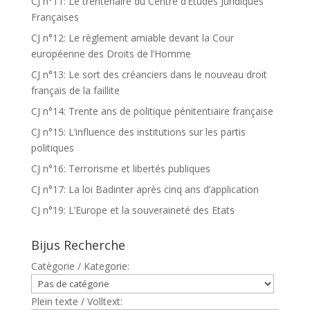
CJ n°11: Le trentenaire du Centre d’Etudes Juridiques
Françaises
CJ n°12: Le règlement amiable devant la Cour
européenne des Droits de l’Homme
CJ n°13: Le sort des créanciers dans le nouveau droit
français de la faillite
CJ n°14: Trente ans de politique pénitentiaire française
CJ n°15: L’influence des institutions sur les partis
politiques
CJ n°16: Terrorisme et libertés publiques
CJ n°17: La loi Badinter après cinq ans d’application
CJ n°19: L’Europe et la souveraineté des Etats
Bijus Recherche
Catègorie / Kategorie:
Plein texte / Volltext: