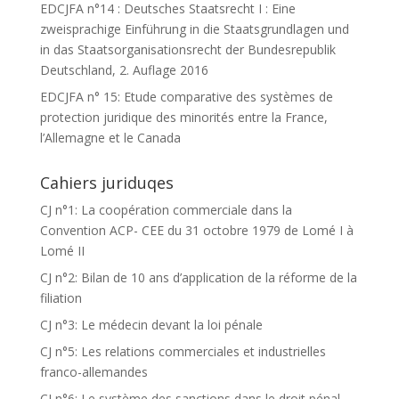
EDCJFA n°14 : Deutsches Staatsrecht I : Eine
zweisprachige Einführung in die Staatsgrundlagen und
in das Staatsorganisationsrecht der Bundesrepublik
Deutschland, 2. Auflage 2016
EDCJFA n° 15: Etude comparative des systèmes de
protection juridique des minorités entre la France,
l’Allemagne et le Canada
Cahiers juriduqes
CJ n°1: La coopération commerciale dans la
Convention ACP- CEE du 31 octobre 1979 de Lomé I à
Lomé II
CJ n°2: Bilan de 10 ans d’application de la réforme de la
filiation
CJ n°3: Le médecin devant la loi pénale
CJ n°5: Les relations commerciales et industrielles
franco-allemandes
CJ n°6: Le système des sanctions dans le droit pénal