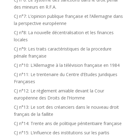
des mineurs en R.F.A.
CJ n°7: L’opinion publique française et l’Allemagne dans
la perspective européenne
CJ n°8: La nouvelle décentralisation et les finances
locales
CJ n°9: Les traits caractéristiques de la procedure
pénale française
CJ n°10: L’Allemagne à la télévision française en 1984
CJ n°11: Le trentenaire du Centre d’Etudes Juridiques
Françaises
CJ n°12: Le règlement amiable devant la Cour
européenne des Droits de l’Homme
CJ n°13: Le sort des créanciers dans le nouveau droit
français de la faillite
CJ n°14: Trente ans de politique pénitentiaire française
CJ n°15: L’influence des institutions sur les partis