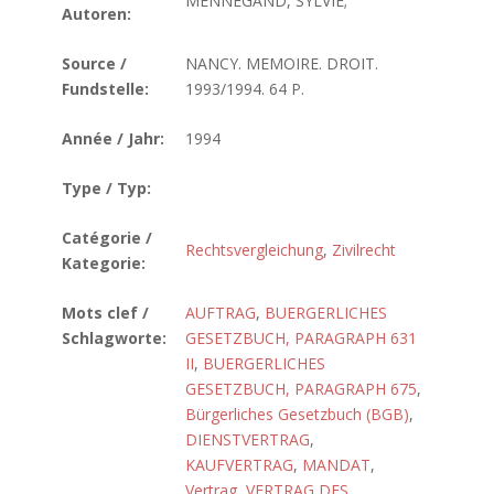
MENNEGAND, SYLVIE;
Autoren:
Source /
NANCY. MEMOIRE. DROIT.
Fundstelle:
1993/1994. 64 P.
Année / Jahr:
1994
Type / Typ:
Catégorie /
Rechtsvergleichung
,
Zivilrecht
Kategorie:
Mots clef /
AUFTRAG
,
BUERGERLICHES
Schlagworte:
GESETZBUCH, PARAGRAPH 631
II
,
BUERGERLICHES
GESETZBUCH, PARAGRAPH 675
,
Bürgerliches Gesetzbuch (BGB)
,
DIENSTVERTRAG
,
KAUFVERTRAG
,
MANDAT
,
Vertrag
,
VERTRAG DES