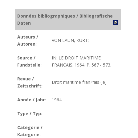
Données bibliographiques / Bibliografische
Daten
Auteurs /
VON LAUN, KURT;
Autoren:
Source /
IN: LE DROIT MARITIME
Fundstelle:
FRANCAIS. 1964. P. 567 - 573.
Revue /
Droit maritime fran?ºais (le)
Zeitschrift:
Année / Jahr:
1964
Type / Typ:
Catégorie /
Kategorie: