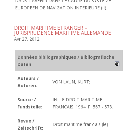
DANS L'AVENIR DANS LE CADRE DU SYSTEME
EUROPEEN DE NAVIGATION INTERIEURE (II).
DROIT MARITIME ETRANGER –
JURISPRUDENCE MARITIME ALLEMANDE
Avr 27, 2012
Données bibliographiques / Bibliografische
Daten
Auteurs /
VON LAUN, KURT;
Autoren:
Source /
IN: LE DROIT MARITIME
Fundstelle:
FRANCAIS. 1964. P. 567 - 573.
Revue /
Droit maritime fran?ºais (le)
Zeitschrift: