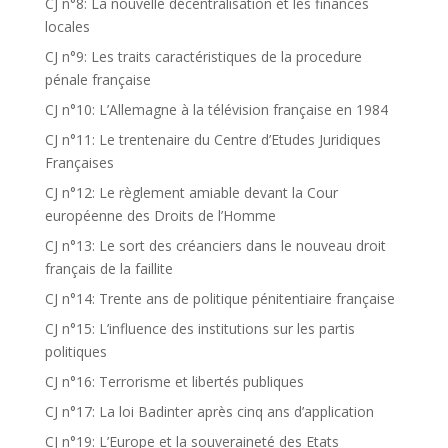
CJ n°8: La nouvelle décentralisation et les finances
locales
CJ n°9: Les traits caractéristiques de la procedure
pénale française
CJ n°10: L’Allemagne à la télévision française en 1984
CJ n°11: Le trentenaire du Centre d’Etudes Juridiques
Françaises
CJ n°12: Le règlement amiable devant la Cour
européenne des Droits de l’Homme
CJ n°13: Le sort des créanciers dans le nouveau droit
français de la faillite
CJ n°14: Trente ans de politique pénitentiaire française
CJ n°15: L’influence des institutions sur les partis
politiques
CJ n°16: Terrorisme et libertés publiques
CJ n°17: La loi Badinter après cinq ans d’application
CJ n°19: L’Europe et la souveraineté des Etats