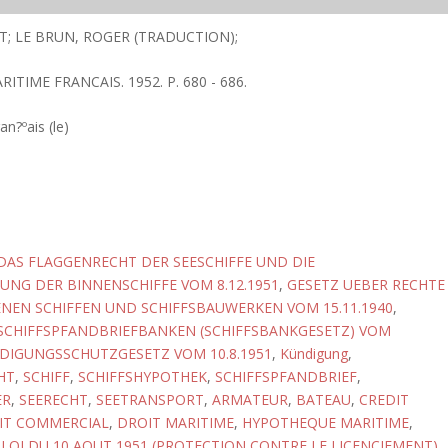
T; LE BRUN, ROGER (TRADUCTION);
RITIME FRANCAIS. 1952. P. 680 - 686.
an?ºais (le)
DAS FLAGGENRECHT DER SEESCHIFFE UND DIE
NG DER BINNENSCHIFFE VOM 8.12.1951
,
GESETZ UEBER RECHTE
NEN SCHIFFEN UND SCHIFFSBAUWERKEN VOM 15.11.1940
,
SCHIFFSPFANDBRIEFBANKEN (SCHIFFSBANKGESETZ) VOM
DIGUNGSSCHUTZGESETZ VOM 10.8.1951
,
Kündigung
,
HT
,
SCHIFF
,
SCHIFFSHYPOTHEK
,
SCHIFFSPFANDBRIEF
,
ER
,
SEERECHT
,
SEETRANSPORT
,
ARMATEUR
,
BATEAU
,
CREDIT
IT COMMERCIAL
,
DROIT MARITIME
,
HYPOTHEQUE MARITIME
,
,
LOI DU 10 AOUT 1951 (PROTECTION CONTRE LE LICENCIEMENT)
,