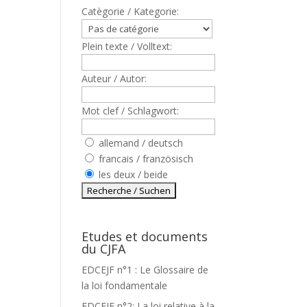
Catègorie / Kategorie:
Plein texte / Volltext:
Auteur / Autor:
Mot clef / Schlagwort:
allemand / deutsch
francais / französisch
les deux / beide
Etudes et documents
du CJFA
EDCEJF n°1 : Le Glossaire de
la loi fondamentale
EDCEJF n°2: La loi relative à la