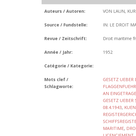
Auteurs / Autoren:
VON LAUN, KUR
Source / Fundstelle:
IN: LE DROIT MA
Revue / Zeitschrift:
Droit maritime fr
Année / Jahr:
1952
Catégorie / Kategorie:
Mots clef /
GESETZ UEBER 
Schlagworte:
FLAGGENFUEHRU
AN EINGETRAGE
GESETZ UEBER 
08.4.1943
,
KUEN
REGISTERGERIC
SCHIFFSREGIST
MARITIME
,
DRO
LICENCIEMENT