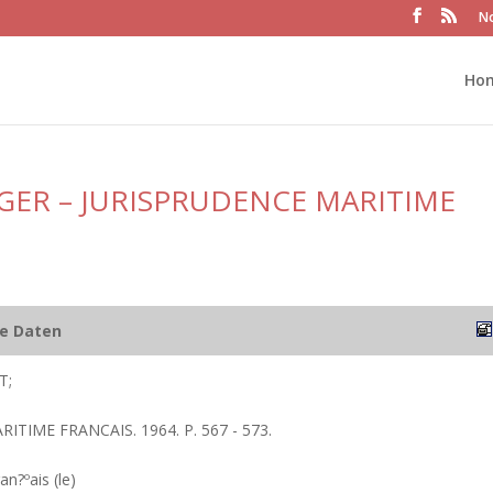
No
Ho
GER – JURISPRUDENCE MARITIME
he Daten
T;
RITIME FRANCAIS. 1964. P. 567 - 573.
an?ºais (le)