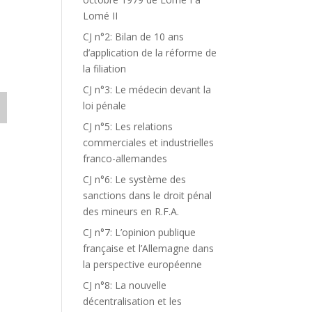
Lomé II
CJ n°2: Bilan de 10 ans
d’application de la réforme de
la filiation
CJ n°3: Le médecin devant la
loi pénale
CJ n°5: Les relations
commerciales et industrielles
franco-allemandes
CJ n°6: Le système des
sanctions dans le droit pénal
des mineurs en R.F.A.
CJ n°7: L’opinion publique
française et l’Allemagne dans
la perspective européenne
CJ n°8: La nouvelle
décentralisation et les