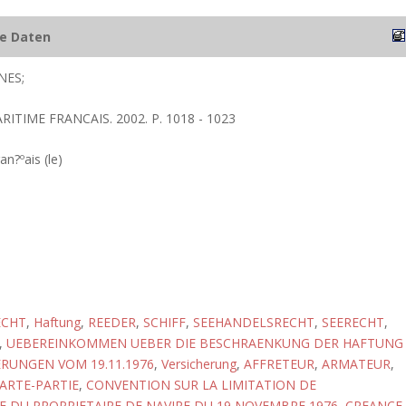
he Daten
NES;
RITIME FRANCAIS. 2002. P. 1018 - 1023
an?ºais (le)
ECHT
,
Haftung
,
REEDER
,
SCHIFF
,
SEEHANDELSRECHT
,
SEERECHT
,
,
UEBEREINKOMMEN UEBER DIE BESCHRAENKUNG DER HAFTUNG
RUNGEN VOM 19.11.1976
,
Versicherung
,
AFFRETEUR
,
ARMATEUR
,
ARTE-PARTIE
,
CONVENTION SUR LA LIMITATION DE
E DU PROPRIETAIRE DE NAVIRE DU 19 NOVEMBRE 1976
,
CREANCE
,