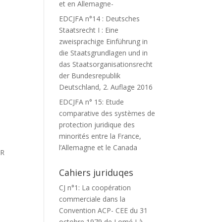
et en Allemagne-
EDCJFA n°14 : Deutsches
Staatsrecht I : Eine
zweisprachige Einführung in
die Staatsgrundlagen und in
das Staatsorganisationsrecht
der Bundesrepublik
Deutschland, 2. Auflage 2016
EDCJFA n° 15: Etude
comparative des systèmes de
protection juridique des
minorités entre la France,
l’Allemagne et le Canada
ER
R
Cahiers juriduqes
CJ n°1: La coopération
commerciale dans la
Convention ACP- CEE du 31
octobre 1979 de Lomé I à