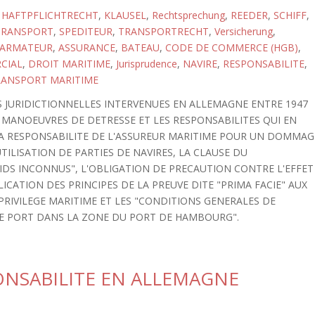
,
HAFTPFLICHTRECHT
,
KLAUSEL
,
Rechtsprechung
,
REEDER
,
SCHIFF
,
TRANSPORT
,
SPEDITEUR
,
TRANSPORTRECHT
,
Versicherung
,
ARMATEUR
,
ASSURANCE
,
BATEAU
,
CODE DE COMMERCE (HGB)
,
CIAL
,
DROIT MARITIME
,
Jurisprudence
,
NAVIRE
,
RESPONSABILITE
,
RANSPORT MARITIME
 JURIDICTIONNELLES INTERVENUES EN ALLEMAGNE ENTRE 1947
LES MANOEUVRES DE DETRESSE ET LES RESPONSABILITES QUI EN
A RESPONSABILITE DE L'ASSUREUR MARITIME POUR UN DOMMAG
UTILISATION DE PARTIES DE NAVIRES, LA CLAUSE DU
DS INCONNUS", L'OBLIGATION DE PRECAUTION CONTRE L'EFFET
ICATION DES PRINCIPES DE LA PREUVE DITE "PRIMA FACIE" AUX
RIVILEGE MARITIME ET LES "CONDITIONS GENERALES DE
DE PORT DANS LA ZONE DU PORT DE HAMBOURG".
ONSABILITE EN ALLEMAGNE