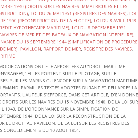
MBRE 1940 (DROITS SUR LES NAVIRES IMMATRICULES ET LES
NSTRUCTION)
,
LOI DU 26 MAI 1951 (REGISTRES DES NAVIRES)
,
LOI
RE 1950 (RECONSTRUCTION DE LA FLOTTE)
,
LOI DU 8 AVRIL 1943
REDIT HYPOTHECAIRE MARITIME)
,
LOI DU 8 DECEMBRE 1951
 NAVIRES DE MER ET DES BATEAUX DE NAVIGATION INTERIEURE)
,
ANCE DU 16 SEPTEMBRE 1944 (SIMPLIFICATION DE PROCEDURE
DE MER)
,
PAVILLON
,
RAPPORT DE MER
,
REGISTRE DES NAVIRES
,
RITIME
S MODIFICATIONS ONT ETE APPORTEES AU "DROIT MARITIME
NVISAGEES;" ELLES PORTENT SUR LE PILOTAGE, SUR LE
S, SUR LES MARINS OU ENCORE SUR LA NAVIGATION MARITIME
LEMAND. PARMI LES TEXTES ADOPTES DURANT ET PEU APRES LA
ORTANTS. L'AUTEUR S'EFFORCE, DANS CET ARTICLE, D'EN DONN
UX DROITS SUR LES NAVIRES DU 15 NOVEMBRE 1940, DE LA LOI SU
IL 1943, DE L'ORDONNANCE SUR LA SIMPLIFICATION DE
PTEMBRE 1944, DE LA LOI SUR LA RECONSTRUCTION DE LA
UR LE DROIT AU PAVILLON, DE LA LOI SUR LES REGISTRES DES
LES CONGEDIEMENTS DU 10 AOUT 1951.