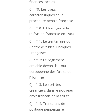
finances locales
CJ n°9: Les traits
caractéristiques de la
procedure pénale française
CJ n°10: L’Allemagne à la
télévision française en 1984
CJ n°11: Le trentenaire du
Centre d’Etudes Juridiques
E
Françaises
CJ n°12: Le règlement
amiable devant la Cour
européenne des Droits de
l’Homme
CJ n°13: Le sort des
créanciers dans le nouveau
droit français de la faillite
CJ n°14: Trente ans de
politique pénitentiaire