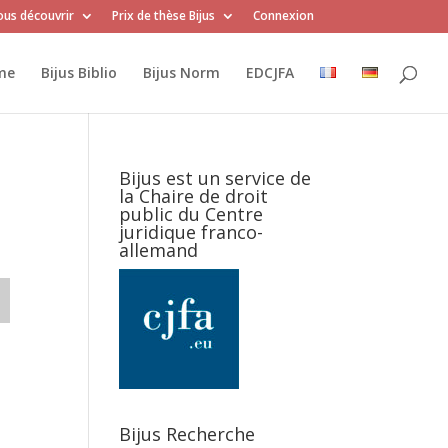
us découvrir
Prix de thèse Bijus
Connexion
me
Bijus Biblio
Bijus Norm
EDCJFA
Bijus est un service de
la Chaire de droit
public du Centre
juridique franco-
allemand
Bijus Recherche