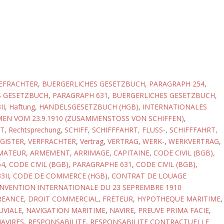
EFRACHTER
,
BUERGERLICHES GESETZBUCH, PARAGRAPH 254
,
 GESETZBUCH, PARAGRAPH 631
,
BUERGERLICHES GESETZBUCH,
II
,
Haftung
,
HANDELSGESETZBUCH (HGB)
,
INTERNATIONALES
N VOM 23.9.1910 (ZUSAMMENSTOSS VON SCHIFFEN)
,
T
,
Rechtsprechung
,
SCHIFF
,
SCHIFFFAHRT, FLUSS-
,
SCHIFFFAHRT,
GISTER
,
VERFRACHTER
,
Vertrag
,
VERTRAG, WERK-
,
WERKVERTRAG
,
MATEUR
,
ARMEMENT
,
ARRIMAGE
,
CAPITAINE
,
CODE CIVIL (BGB),
54
,
CODE CIVIL (BGB), PARAGRAPHE 631
,
CODE CIVIL (BGB),
3II
,
CODE DE COMMERCE (HGB)
,
CONTRAT DE LOUAGE
NVENTION INTERNATIONALE DU 23 SEPREMBRE 1910
REANCE
,
DROIT COMMERCIAL
,
FRETEUR
,
HYPOTHEQUE MARITIME
,
UVIALE
,
NAVIGATION MARITIME
,
NAVIRE
,
PREUVE PRIMA FACIE
,
NAVIRES
,
RESPONSABILITE
,
RESPONSABILITE CONTRACTUELLE