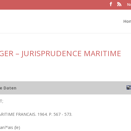
No
Ho
GER – JURISPRUDENCE MARITIME
he Daten
T;
RITIME FRANCAIS. 1964. P. 567 - 573.
an?ºais (le)