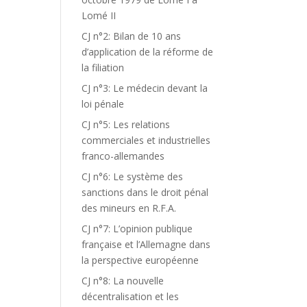
Lomé II
CJ n°2: Bilan de 10 ans
d’application de la réforme de
la filiation
CJ n°3: Le médecin devant la
loi pénale
CJ n°5: Les relations
commerciales et industrielles
franco-allemandes
CJ n°6: Le système des
sanctions dans le droit pénal
des mineurs en R.F.A.
CJ n°7: L’opinion publique
française et l’Allemagne dans
la perspective européenne
CJ n°8: La nouvelle
décentralisation et les