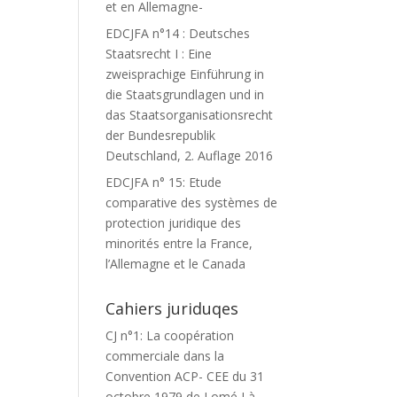
et en Allemagne-
EDCJFA n°14 : Deutsches
Staatsrecht I : Eine
zweisprachige Einführung in
die Staatsgrundlagen und in
das Staatsorganisationsrecht
der Bundesrepublik
Deutschland, 2. Auflage 2016
EDCJFA n° 15: Etude
comparative des systèmes de
protection juridique des
minorités entre la France,
l’Allemagne et le Canada
Cahiers juriduqes
CJ n°1: La coopération
commerciale dans la
Convention ACP- CEE du 31
octobre 1979 de Lomé I à