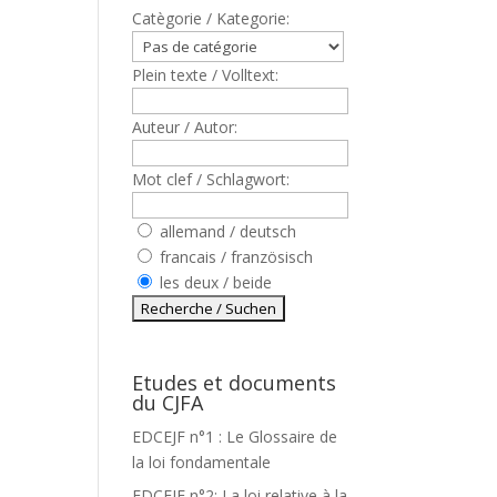
Catègorie / Kategorie:
Plein texte / Volltext:
Auteur / Autor:
Mot clef / Schlagwort:
allemand / deutsch
francais / französisch
les deux / beide
Etudes et documents
du CJFA
EDCEJF n°1 : Le Glossaire de
la loi fondamentale
EDCEJF n°2: La loi relative à la