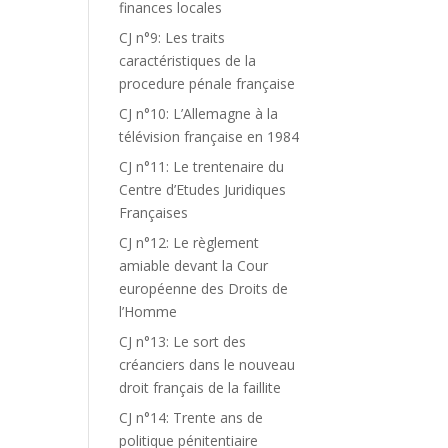
finances locales
CJ n°9: Les traits
caractéristiques de la
procedure pénale française
CJ n°10: L’Allemagne à la
télévision française en 1984
CJ n°11: Le trentenaire du
Centre d’Etudes Juridiques
Françaises
CJ n°12: Le règlement
amiable devant la Cour
européenne des Droits de
l’Homme
CJ n°13: Le sort des
créanciers dans le nouveau
droit français de la faillite
CJ n°14: Trente ans de
politique pénitentiaire