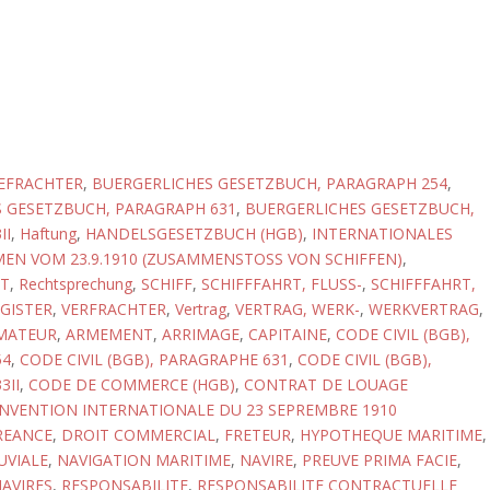
EFRACHTER
,
BUERGERLICHES GESETZBUCH, PARAGRAPH 254
,
 GESETZBUCH, PARAGRAPH 631
,
BUERGERLICHES GESETZBUCH,
II
,
Haftung
,
HANDELSGESETZBUCH (HGB)
,
INTERNATIONALES
N VOM 23.9.1910 (ZUSAMMENSTOSS VON SCHIFFEN)
,
T
,
Rechtsprechung
,
SCHIFF
,
SCHIFFFAHRT, FLUSS-
,
SCHIFFFAHRT,
GISTER
,
VERFRACHTER
,
Vertrag
,
VERTRAG, WERK-
,
WERKVERTRAG
,
MATEUR
,
ARMEMENT
,
ARRIMAGE
,
CAPITAINE
,
CODE CIVIL (BGB),
54
,
CODE CIVIL (BGB), PARAGRAPHE 631
,
CODE CIVIL (BGB),
3II
,
CODE DE COMMERCE (HGB)
,
CONTRAT DE LOUAGE
NVENTION INTERNATIONALE DU 23 SEPREMBRE 1910
REANCE
,
DROIT COMMERCIAL
,
FRETEUR
,
HYPOTHEQUE MARITIME
,
UVIALE
,
NAVIGATION MARITIME
,
NAVIRE
,
PREUVE PRIMA FACIE
,
NAVIRES
,
RESPONSABILITE
,
RESPONSABILITE CONTRACTUELLE