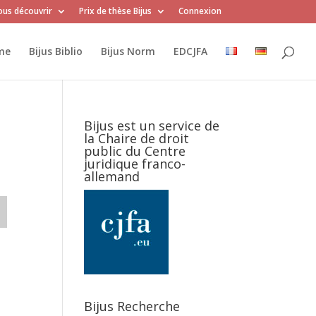
us découvrir
Prix de thèse Bijus
Connexion
me
Bijus Biblio
Bijus Norm
EDCJFA
Bijus est un service de
la Chaire de droit
public du Centre
juridique franco-
allemand
Bijus Recherche