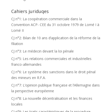
Cahiers juriduqes
CJ n°1: La coopération commerciale dans la
Convention ACP- CEE du 31 octobre 1979 de Lomé I à
Lomé II
CJ n°2: Bilan de 10 ans d’application de la réforme de la
filiation
CJ n°3: Le médecin devant la loi pénale
CJ n°5: Les relations commerciales et industrielles
franco-allemandes
CJ n°6: Le système des sanctions dans le droit pénal
des mineurs en R.F.A.
CJ n°7: L’opinion publique française et l’Allemagne dans
la perspective européenne
CJ n°8: La nouvelle décentralisation et les finances
locales
CJ n°9: Les traits caractéristiques de la procedure