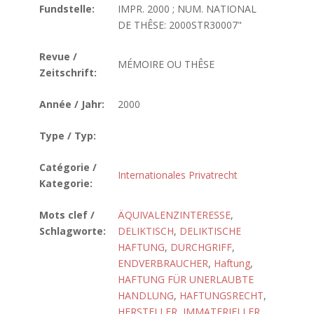
Fundstelle:
IMPR. 2000 ; NUM. NATIONAL
DE THÊSE: 2000STR30007"
Revue /
MÉMOIRE OU THÊSE
Zeitschrift:
Année / Jahr:
2000
Type / Typ:
Catégorie /
Internationales Privatrecht
Kategorie:
Mots clef /
ÄQUIVALENZINTERESSE
,
Schlagworte:
DELIKTISCH
,
DELIKTISCHE
HAFTUNG
,
DURCHGRIFF
,
ENDVERBRAUCHER
,
Haftung
,
HAFTUNG FÜR UNERLAUBTE
HANDLUNG
,
HAFTUNGSRECHT
,
HERSTELLER
,
IMMATERIELLER