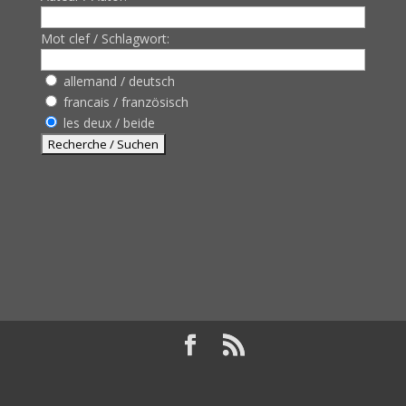
Mot clef / Schlagwort:
allemand / deutsch
francais / französisch
les deux / beide
Design de
Elegant Themes
| Propulsé par
WordPress