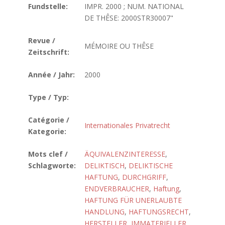
Fundstelle:
IMPR. 2000 ; NUM. NATIONAL
DE THÊSE: 2000STR30007"
Revue /
MÉMOIRE OU THÊSE
Zeitschrift:
Année / Jahr:
2000
Type / Typ:
Catégorie /
Internationales Privatrecht
Kategorie:
Mots clef /
ÄQUIVALENZINTERESSE
,
Schlagworte:
DELIKTISCH
,
DELIKTISCHE
HAFTUNG
,
DURCHGRIFF
,
ENDVERBRAUCHER
,
Haftung
,
HAFTUNG FÜR UNERLAUBTE
HANDLUNG
,
HAFTUNGSRECHT
,
HERSTELLER
,
IMMATERIELLER