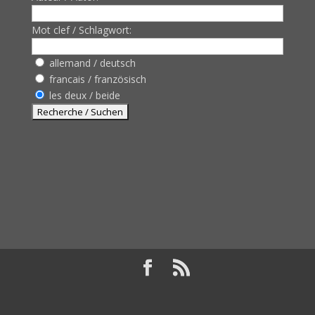
Mot clef / Schlagwort:
allemand / deutsch
francais / französisch
les deux / beide
Design de
Elegant Themes
| Propulsé par
WordPress