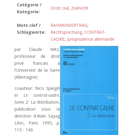
Catégorie /
Droit civil
,
Zivilrecht
Kategorie:
Mots clef /
RAHMENVERTRAG
,
Schlagworte:
Rechtsprechung
,
CONTRAT-
CADRE
,
jurisprudence allemande
par Claude Witz,
professeur de droit
privé francais à
l'Université de la Sarre
(Allemagne)
coauteur: Nico Spiegel
in
Le contrat-cadre,
tome 2:
La distribution,
publication sous la
direction d'Alain Sayag
Litec, Paris 1995, p.
113 - 140.