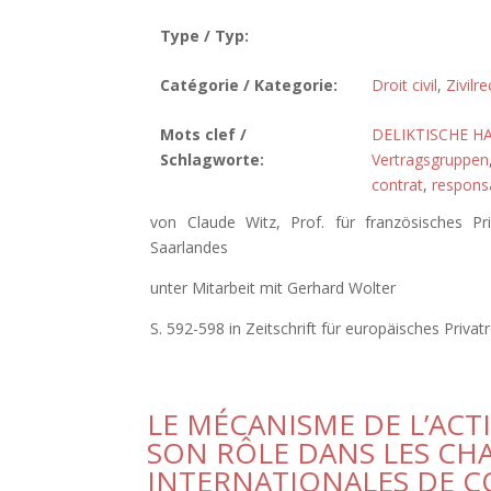
Type / Typ:
Catégorie / Kategorie:
Droit civil
,
Zivilre
Mots clef /
DELIKTISCHE H
Schlagworte:
Vertragsgruppen
contrat
,
responsa
von Claude Witz, Prof. für französisches Pr
Saarlandes
unter Mitarbeit mit Gerhard Wolter
S. 592-598 in Zeitschrift für europäisches Privat
LE MÉCANISME DE L’ACT
SON RÔLE DANS LES CH
INTERNATIONALES DE C