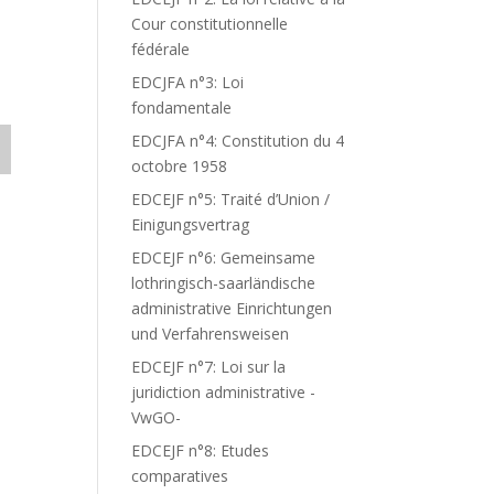
Cour constitutionnelle
fédérale
EDCJFA n°3: Loi
fondamentale
EDCJFA n°4: Constitution du 4
octobre 1958
EDCEJF n°5: Traité d’Union /
Einigungsvertrag
EDCEJF n°6: Gemeinsame
lothringisch-saarländische
administrative Einrichtungen
und Verfahrensweisen
EDCEJF n°7: Loi sur la
juridiction administrative -
VwGO-
EDCEJF n°8: Etudes
comparatives