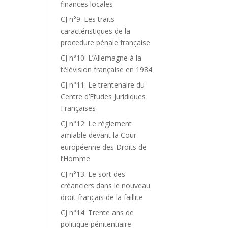
finances locales
CJ n°9: Les traits
caractéristiques de la
procedure pénale française
CJ n°10: L’Allemagne à la
télévision française en 1984
CJ n°11: Le trentenaire du
Centre d’Etudes Juridiques
Françaises
CJ n°12: Le règlement
amiable devant la Cour
européenne des Droits de
l’Homme
CJ n°13: Le sort des
créanciers dans le nouveau
droit français de la faillite
CJ n°14: Trente ans de
politique pénitentiaire