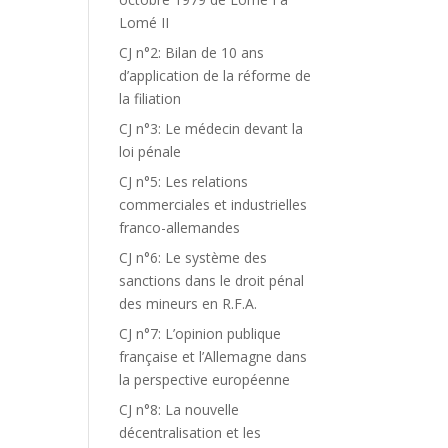
Lomé II
CJ n°2: Bilan de 10 ans
d’application de la réforme de
la filiation
CJ n°3: Le médecin devant la
loi pénale
CJ n°5: Les relations
commerciales et industrielles
franco-allemandes
CJ n°6: Le système des
sanctions dans le droit pénal
des mineurs en R.F.A.
CJ n°7: L’opinion publique
française et l’Allemagne dans
la perspective européenne
CJ n°8: La nouvelle
décentralisation et les