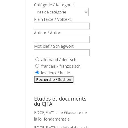
Catègorie / Kategorie:
Plein texte / Volltext:
Auteur / Autor:
Mot clef / Schlagwort:
allemand / deutsch
francais / französisch
les deux / beide
Etudes et documents
du CJFA
EDCEJF n°1 : Le Glossaire de
la loi fondamentale
EDCEJF n°2: La loi relative à la