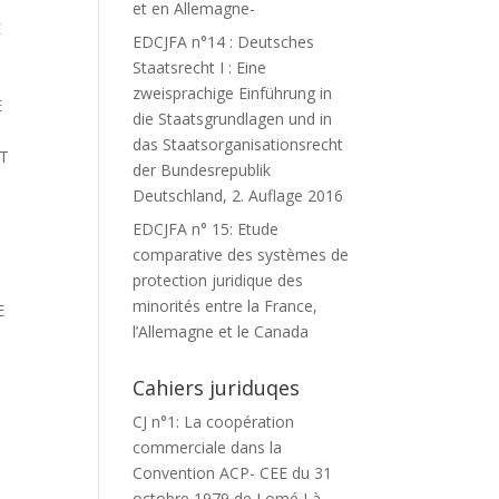
et en Allemagne-
É
EDCJFA n°14 : Deutsches
Staatsrecht I : Eine
zweisprachige Einführung in
E
die Staatsgrundlagen und in
das Staatsorganisationsrecht
IT
der Bundesrepublik
Deutschland, 2. Auflage 2016
EDCJFA n° 15: Etude
comparative des systèmes de
protection juridique des
minorités entre la France,
E
l’Allemagne et le Canada
Cahiers juriduqes
CJ n°1: La coopération
commerciale dans la
Convention ACP- CEE du 31
octobre 1979 de Lomé I à