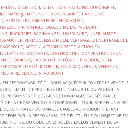
TERESSE
,
DELIKTISCH
,
DELIKTISCHE HAFTUNG
,
DURCHGRIFF
,
HER
,
Haftung
,
HAFTUNG FÜR UNERLAUBTE HANDLUNG
,
HT
,
HERSTELLER
,
IMMATERIELLER SCHADEN
,
TERESSE
,
IPR
,
MANGELFOLGESCHADEN
,
PRODUKT
,
UNG
,
RÜCKGRIFF
,
SACHMANGEL
,
UNERLAUBT
,
UNERLAUBTE
RBRAUCHER
,
VERMÖGENSSCHADEN
,
VERTRAGLICH
,
VERTRAGLICHE
TRAGSRECHT
,
ACTION
,
ACTION DIRECTE
,
ACTION EN
É
,
CHAÎNE DE CONTRATS
,
CONTRACTUEL
,
CONVENTION DE LA
MAGE
,
Droit civil
,
FABRICANT
,
INTÉGRITÉ PHYSIQUE
,
NON-
ESPONSABILITÉ DÉLICTUELLE
,
SOUS-ACQUÉREUR
,
VENDEUR
,
MÉDIAIRE
,
VENDEUR-FABRICANT
ON EN RESPONSABILITÉ DU SOUS-ACQUÉREUR CONTRE LE VENDEU
R STRICTEMENT L'HYPOTHÊSE OU L'INSÉCURITÉ DU PRODUIT À
 DES PERSONNES ET DES BIENS ("DOMMAGES CAUSÉS PAR LE
É DE LA CHOSE VENDUE A COMPROMIS L'ÉQUILIBRE PÉCUNIAIRE
E DE CONTRATS ("DOMMAGES CAUSÉS AU PRODUIT"). ETANT
T RÉGIE PAR LA RESPONSABILITÉ DÉLICTUELLE OU OBJECTIVE EN
 1386-1 ET SS. DU CODE CIVIL), RELÊVE EXCLUSIVEMENT DE LA