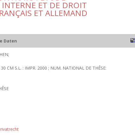
 INTERNE ET DE DROIT
FRANÇAIS ET ALLEMAND
he Daten
HEN;
 ; 30 CM S.L. : IMPR. 2000 ; NUM. NATIONAL DE THÊSE:
HÊSE
rivatrecht