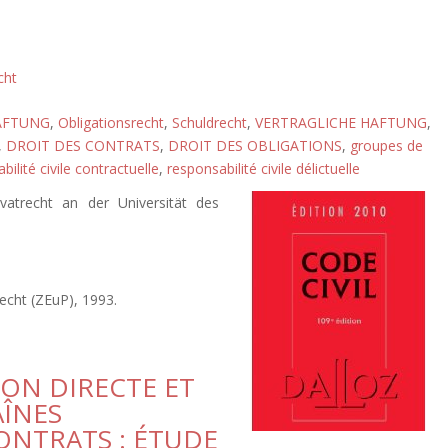
cht
AFTUNG
,
Obligationsrecht
,
Schuldrecht
,
VERTRAGLICHE HAFTUNG
,
,
DROIT DES CONTRATS
,
DROIT DES OBLIGATIONS
,
groupes de
bilité civile contractuelle
,
responsabilité civile délictuelle
ivatrecht an der Universität des
recht (ZEuP), 1993.
ION DIRECTE ET
AÎNES
ONTRATS : ÉTUDE