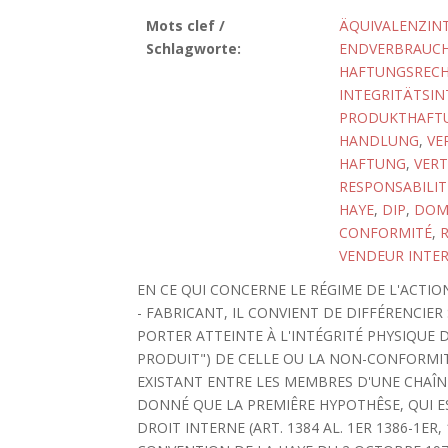
Mots clef /
ÄQUIVALENZIN
Schlagworte:
ENDVERBRAUC
HAFTUNGSREC
INTEGRITÄTSIN
PRODUKTHAFT
HANDLUNG
,
VE
HAFTUNG
,
VER
RESPONSABILIT
HAYE
,
DIP
,
DOM
CONFORMITÉ
,
R
VENDEUR INTER
EN CE QUI CONCERNE LE RÉGIME DE L'ACTI
- FABRICANT, IL CONVIENT DE DIFFÉRENCIE
PORTER ATTEINTE À L'INTÉGRITÉ PHYSIQUE
PRODUIT") DE CELLE OU LA NON-CONFORMIT
EXISTANT ENTRE LES MEMBRES D'UNE CHAÎN
DONNÉ QUE LA PREMIÊRE HYPOTHÊSE, QUI ES
DROIT INTERNE (ART. 1384 AL. 1ER 1386-1ER,