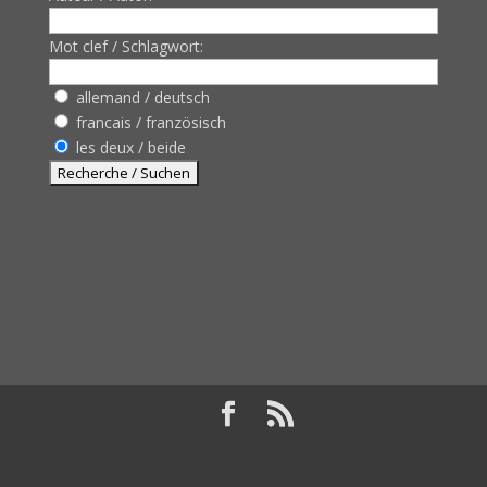
Mot clef / Schlagwort:
allemand / deutsch
francais / französisch
les deux / beide
Design de
Elegant Themes
| Propulsé par
WordPress