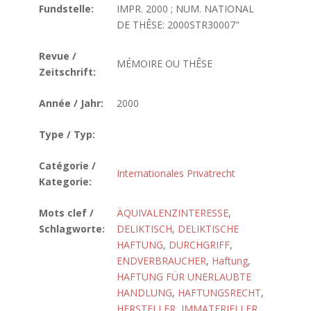
Fundstelle:
IMPR. 2000 ; NUM. NATIONAL
DE THÊSE: 2000STR30007"
Revue /
MÉMOIRE OU THÊSE
Zeitschrift:
Année / Jahr:
2000
Type / Typ:
Catégorie /
Internationales Privatrecht
Kategorie:
Mots clef /
ÄQUIVALENZINTERESSE
,
Schlagworte:
DELIKTISCH
,
DELIKTISCHE
HAFTUNG
,
DURCHGRIFF
,
ENDVERBRAUCHER
,
Haftung
,
HAFTUNG FÜR UNERLAUBTE
HANDLUNG
,
HAFTUNGSRECHT
,
HERSTELLER
,
IMMATERIELLER