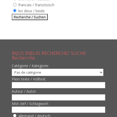
francais / französisch
les deux / beide
BIJUS BIBLIO RECHERCHE/ SUCHE
Recherche
Catègorie / Kategorie:
Plein texte / Volltext:
Auteur / Autor:
Mot clef / Schlagwort:
allemand / deutsch