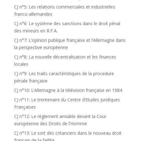
CJ n°5: Les relations commerciales et industrielles
franco-allemandes
CJ n°6: Le système des sanctions dans le droit pénal
des mineurs en R.F.A.
CJ n°7: L’opinion publique française et l’Allemagne dans
la perspective européenne
CJ n°8: La nouvelle décentralisation et les finances
locales
CJ n°9: Les traits caractéristiques de la procedure
pénale française
CJ n°10: L’Allemagne à la télévision française en 1984
CJ n°11: Le trentenaire du Centre d’Etudes Juridiques
Françaises
CJ n°12: Le règlement amiable devant la Cour
européenne des Droits de l’Homme
CJ n°13: Le sort des créanciers dans le nouveau droit
français de la faillite