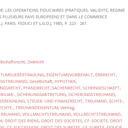
DE. LES OPERATIONS FIDUCIAIRES (PRATIQUES, VALIDITE, REGIME
S PLUSIEURS PAYS EUROPEENS ET DANS LE COMMERCE
PARIS. FEDUCI ET L.G.D.J. 1985, P. 223 - 261.
llschaftsrecht
,
Zivilrecht
NTUMSUEBERTRAGUNG
,
EIGENTUMSVORBEHALT
,
ERBRECHT
,
NGSTREUHAND
,
Gesellschaft
,
HYPOTHEK
,
UNGSRECHT
,
PFANDRECHT
,
SACHENRECHT
,
SCHEINGESCHAEFT
,
BILIAR-
,
SICHERUNGSABTRETUNG
,
SICHERUNGSTREUHAND
,
BEREIGNUNG
,
STEUER- UND FINANZRECHT
,
TREUHAND, ECHTE-
,
ECHTE-
,
TREUHANDEIGENTUM
,
Vertrag
,
TREUHAND
,
VOLLMACHTSTREUHAND
,
VOLLRECHTSTREUHAND
,
il
,
DROIT DES BIENS
,
DROIT DES SOCIETES, CF. SOCIETE
,
DROIT
NS, CF. SUCCESSION
,
DROIT DES SURETES, CF. SURETE
,
FIDUCIE
,