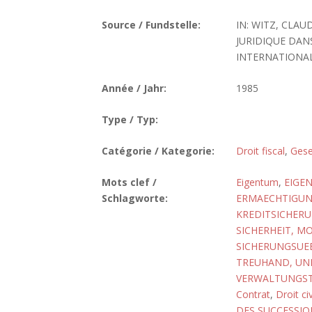
Source / Fundstelle:
IN: WITZ, CLAU
JURIDIQUE DAN
INTERNATIONAL). 
Année / Jahr:
1985
Type / Typ:
Catégorie / Kategorie:
Droit fiscal
,
Gese
Mots clef /
Eigentum
,
EIGE
Schlagworte:
ERMAECHTIGU
KREDITSICHER
SICHERHEIT, MO
SICHERUNGSUE
TREUHAND, UN
VERWALTUNGS
Contrat
,
Droit civ
DES SUCCESSIO