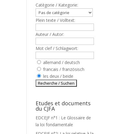
Catègorie / Kategorie:
Plein texte / Volltext:
Auteur / Autor:
Mot clef / Schlagwort:
allemand / deutsch
francais / französisch
les deux / beide
Etudes et documents
T
du CJFA
EDCEJF n°1 : Le Glossaire de
la loi fondamentale
EDCEJF n°2: La loi relative à la