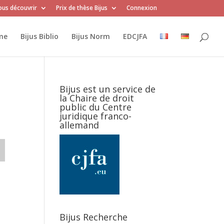
us découvrir
Prix de thèse Bijus
Connexion
me
Bijus Biblio
Bijus Norm
EDCJFA
Bijus est un service de
la Chaire de droit
public du Centre
juridique franco-
allemand
Bijus Recherche