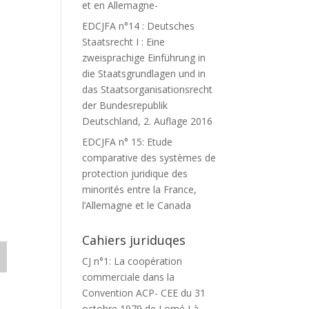
et en Allemagne-
EDCJFA n°14 : Deutsches
Staatsrecht I : Eine
zweisprachige Einführung in
die Staatsgrundlagen und in
das Staatsorganisationsrecht
der Bundesrepublik
Deutschland, 2. Auflage 2016
EDCJFA n° 15: Etude
comparative des systèmes de
protection juridique des
minorités entre la France,
l’Allemagne et le Canada
Cahiers juriduqes
CJ n°1: La coopération
commerciale dans la
Convention ACP- CEE du 31
octobre 1979 de Lomé I à