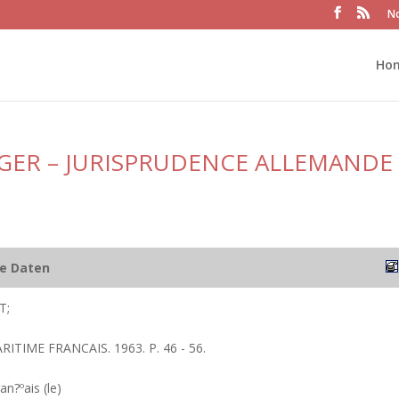
No
Ho
GER – JURISPRUDENCE ALLEMANDE
he Daten
T;
RITIME FRANCAIS. 1963. P. 46 - 56.
an?ºais (le)