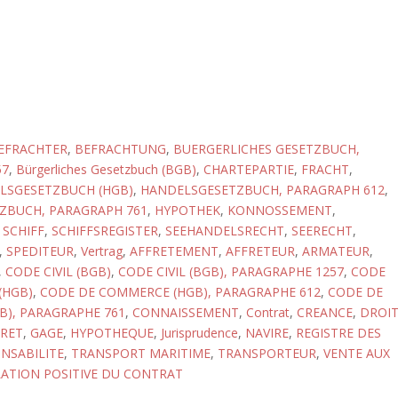
EFRACHTER
,
BEFRACHTUNG
,
BUERGERLICHES GESETZBUCH,
57
,
Bürgerliches Gesetzbuch (BGB)
,
CHARTEPARTIE
,
FRACHT
,
LSGESETZBUCH (HGB)
,
HANDELSGESETZBUCH, PARAGRAPH 612
,
ZBUCH, PARAGRAPH 761
,
HYPOTHEK
,
KONNOSSEMENT
,
,
SCHIFF
,
SCHIFFSREGISTER
,
SEEHANDELSRECHT
,
SEERECHT
,
,
SPEDITEUR
,
Vertrag
,
AFFRETEMENT
,
AFFRETEUR
,
ARMATEUR
,
,
CODE CIVIL (BGB)
,
CODE CIVIL (BGB), PARAGRAPHE 1257
,
CODE
(HGB)
,
CODE DE COMMERCE (HGB), PARAGRAPHE 612
,
CODE DE
), PARAGRAPHE 761
,
CONNAISSEMENT
,
Contrat
,
CREANCE
,
DROI
FRET
,
GAGE
,
HYPOTHEQUE
,
Jurisprudence
,
NAVIRE
,
REGISTRE DES
NSABILITE
,
TRANSPORT MARITIME
,
TRANSPORTEUR
,
VENTE AUX
LATION POSITIVE DU CONTRAT