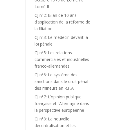
Lomé II
CJ n°2: Bilan de 10 ans
d’application de la réforme de
la filiation
CJ n°3: Le médecin devant la
loi pénale
CJ n°5: Les relations
commerciales et industrielles
franco-allemandes
CJ n°6: Le système des
sanctions dans le droit pénal
des mineurs en R.F.A.
CJ n°7: L’opinion publique
française et l’Allemagne dans
la perspective européenne
CJ n°8: La nouvelle
décentralisation et les