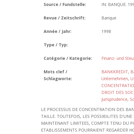
Source / Fundstelle:
IN: BANQUE. 199
Revue / Zeitschrift:
Banque
Année / Jahr:
1998
Type / Typ:
Catégorie / Kategorie:
Finanz- und Steu
Mots clef /
BANKKREDIT
,
B
Schlagworte:
Unternehmen
,
U
CONCENTRATI
DROIT DES SOC
Jurisprudence
,
So
LE PROCESSUS DE CONCENTRATION DES BAN
TAILLE. TOUTEFOIS, LES POSSIBILITES D'U
MAINTENANT LIMITEES, COMPTE TENU DU PO
ETABLISSEMENTS POURRAIENT REGARDER HO