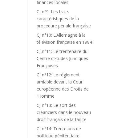
finances locales
CJ n°9: Les traits
caractéristiques de la
procedure pénale française
CJ n°10: L’Allemagne à la
télévision française en 1984
CJ n°11: Le trentenaire du
Centre d’Etudes Juridiques
Françaises
CJ n°12: Le règlement
amiable devant la Cour
européenne des Droits de
l’Homme
CJ n°13: Le sort des
créanciers dans le nouveau
droit français de la faillite
CJ n°14: Trente ans de
politique pénitentiaire