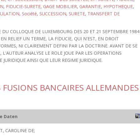
ON
,
FIDUCIE-SURETE
,
GAGE MOBILIER
,
GARANTIE
,
HYPOTHEQUE
,
MULATION
,
Société
,
SUCCESSION
,
SURETE
,
TRANSFERT DE
RE DU COLLOQUE DE LUXEMBOURG DES 20 ET 21 SEPTEMBRE 1984
EN RELIEF UN TERME, LA FIDUCIE, QUI N'EST, EN DROIT
FORMES, NI CLAIREMENT DEFINI PAR LA DOCTRINE. AVANT DE SE
 L'AUTEUR ANALYSE LE ROLE JOUE PAR LES OPERATIONS
E JURIDIQUE AINSI QUE LEUR REGIME JURIDIQUE.
 FUSIONS BANCAIRES ALLEMANDES
he Daten
, CAROLINE DE;