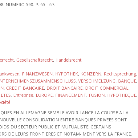
8. NUMERO 590. P. 65 - 67.
errecht
,
Gesellschaftsrecht
,
Handelsrecht
ankwesen
,
FINANZWESEN
,
HYPOTHEK
,
KONZERN
,
Rechtsprechung
,
NTERNEHMENSZUSAMMENSCHLUSS
,
VERSCHMELZUNG
,
BANQUE
,
ON
,
CREDIT BANCAIRE
,
DROIT BANCAIRE
,
DROIT COMMERCIAL
,
IETES
,
Entreprise
,
EUROPE
,
FINANCEMENT
,
FUSION
,
HYPOTHEQUE
,
ciété
QUES EN ALLEMAGNE SEMBLE AVOIR LANCE LA COURSE A LA
NE NOUVELLE CONSOLIDATION ENTRE BANQUES PRIVEES SONT
IDS DU SECTEUR PUBLIC ET MUTUALISTE. CERTAINS
RS DE LEURS FRONTIERES ET NOTAM- MENT VERS LA FRANCE.