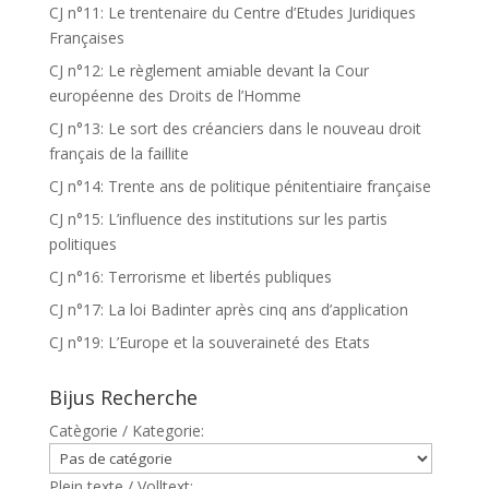
CJ n°11: Le trentenaire du Centre d’Etudes Juridiques
Françaises
CJ n°12: Le règlement amiable devant la Cour
européenne des Droits de l’Homme
CJ n°13: Le sort des créanciers dans le nouveau droit
français de la faillite
CJ n°14: Trente ans de politique pénitentiaire française
CJ n°15: L’influence des institutions sur les partis
politiques
CJ n°16: Terrorisme et libertés publiques
CJ n°17: La loi Badinter après cinq ans d’application
CJ n°19: L’Europe et la souveraineté des Etats
Bijus Recherche
Catègorie / Kategorie:
Plein texte / Volltext: