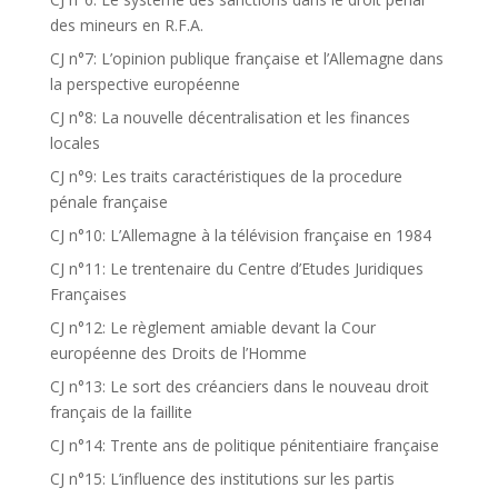
des mineurs en R.F.A.
CJ n°7: L’opinion publique française et l’Allemagne dans
la perspective européenne
CJ n°8: La nouvelle décentralisation et les finances
locales
CJ n°9: Les traits caractéristiques de la procedure
pénale française
CJ n°10: L’Allemagne à la télévision française en 1984
CJ n°11: Le trentenaire du Centre d’Etudes Juridiques
Françaises
CJ n°12: Le règlement amiable devant la Cour
européenne des Droits de l’Homme
CJ n°13: Le sort des créanciers dans le nouveau droit
français de la faillite
CJ n°14: Trente ans de politique pénitentiaire française
CJ n°15: L’influence des institutions sur les partis