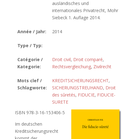
ausländisches und
internationales Privatrecht, Mohr
Siebeck 1. Auflage 2014.
Année / Jahr:
2014
Type / Typ:
Catégorie /
Droit civil
,
Droit comparé
,
Kategorie:
Rechtsvergleichung
,
Zivilrecht
Mots clef /
KREDITSICHERUNGSRECHT
,
Schlagworte:
SICHERUNGSTREUHAND
,
Droit
des sûretés
,
FIDUCIE
,
FIDUCIE-
SURETE
ISBN 978-3-16-153406-5
Im deutschen
Kreditsicherungsrecht
kommt der