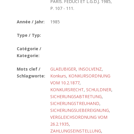
PARIS. FEDUCI ET L.G.D.J. 1985,
P. 107 - 111.
Année / Jahr:
1985
Type / Typ:
Catégorie /
Kategorie:
Mots clef /
GLAEUBIGER
,
INSOLVENZ
,
Schlagworte:
Konkurs
,
KONKURSORDNUNG
VOM 10.2.1877
,
KONKURSRECHT
,
SCHULDNER
,
SICHERUNGSABTRETUNG
,
SICHERUNGSTREUHAND
,
SICHERUNGSUEBEREIGNUNG
,
VERGLEICHSORDNUNG VOM
26.2.1935
,
ZAHLUNGSEINSTELLUNG
,