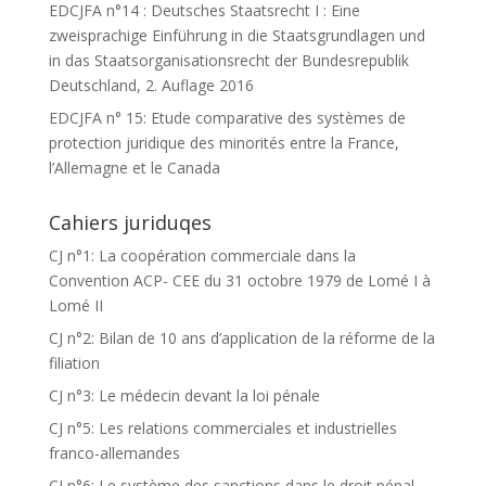
EDCJFA n°14 : Deutsches Staatsrecht I : Eine
zweisprachige Einführung in die Staatsgrundlagen und
in das Staatsorganisationsrecht der Bundesrepublik
Deutschland, 2. Auflage 2016
EDCJFA n° 15: Etude comparative des systèmes de
protection juridique des minorités entre la France,
l’Allemagne et le Canada
Cahiers juriduqes
CJ n°1: La coopération commerciale dans la
Convention ACP- CEE du 31 octobre 1979 de Lomé I à
Lomé II
CJ n°2: Bilan de 10 ans d’application de la réforme de la
filiation
CJ n°3: Le médecin devant la loi pénale
CJ n°5: Les relations commerciales et industrielles
franco-allemandes
CJ n°6: Le système des sanctions dans le droit pénal