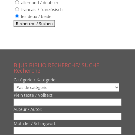
allemand / deutsch
francais / französisch
les deux / beide
BIJUS BIBLIO RECHERCHE/ SUCHE
Recherche
Catègorie / Kategorie:
Plein texte / Volltext:
Auteur / Autor:
Mot clef / Schlagwort: