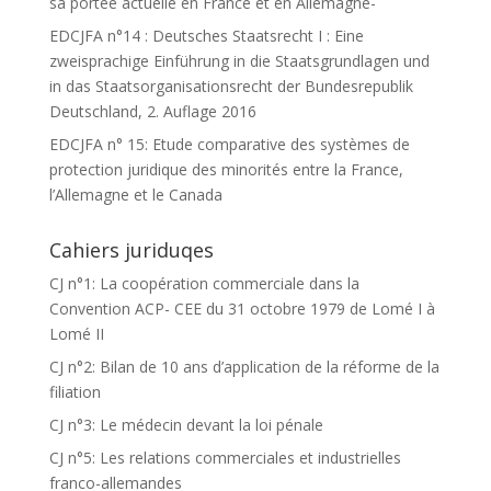
sa portée actuelle en France et en Allemagne-
EDCJFA n°14 : Deutsches Staatsrecht I : Eine
zweisprachige Einführung in die Staatsgrundlagen und
in das Staatsorganisationsrecht der Bundesrepublik
Deutschland, 2. Auflage 2016
EDCJFA n° 15: Etude comparative des systèmes de
protection juridique des minorités entre la France,
l’Allemagne et le Canada
Cahiers juriduqes
CJ n°1: La coopération commerciale dans la
Convention ACP- CEE du 31 octobre 1979 de Lomé I à
Lomé II
CJ n°2: Bilan de 10 ans d’application de la réforme de la
filiation
CJ n°3: Le médecin devant la loi pénale
CJ n°5: Les relations commerciales et industrielles
franco-allemandes