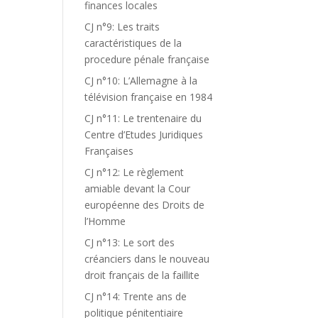
finances locales
CJ n°9: Les traits
caractéristiques de la
procedure pénale française
CJ n°10: L’Allemagne à la
télévision française en 1984
CJ n°11: Le trentenaire du
Centre d’Etudes Juridiques
Françaises
CJ n°12: Le règlement
amiable devant la Cour
européenne des Droits de
l’Homme
CJ n°13: Le sort des
créanciers dans le nouveau
droit français de la faillite
CJ n°14: Trente ans de
politique pénitentiaire