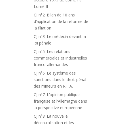
Lomé II
CJ n°2: Bilan de 10 ans
d’application de la réforme de
la filiation
CJ n°3: Le médecin devant la
loi pénale
CJ n°5: Les relations
commerciales et industrielles
franco-allemandes
CJ n°6: Le système des
sanctions dans le droit pénal
des mineurs en R.F.A.
CJ n°7: L’opinion publique
française et l’Allemagne dans
la perspective européenne
CJ n°8: La nouvelle
décentralisation et les