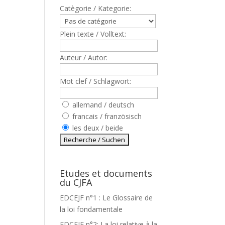
Catègorie / Kategorie:
Plein texte / Volltext:
Auteur / Autor:
Mot clef / Schlagwort:
allemand / deutsch
francais / französisch
les deux / beide
Etudes et documents
T
du CJFA
EDCEJF n°1 : Le Glossaire de
la loi fondamentale
EDCEJF n°2: La loi relative à la