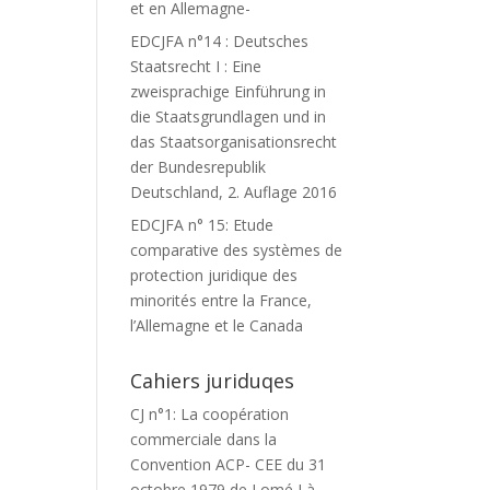
et en Allemagne-
EDCJFA n°14 : Deutsches
Staatsrecht I : Eine
zweisprachige Einführung in
die Staatsgrundlagen und in
das Staatsorganisationsrecht
der Bundesrepublik
Deutschland, 2. Auflage 2016
EDCJFA n° 15: Etude
comparative des systèmes de
protection juridique des
minorités entre la France,
l’Allemagne et le Canada
Cahiers juriduqes
CJ n°1: La coopération
commerciale dans la
Convention ACP- CEE du 31
octobre 1979 de Lomé I à