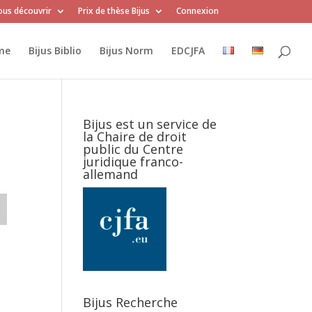
us découvrir
Prix de thèse Bijus
Connexion
me
Bijus Biblio
Bijus Norm
EDCJFA
Bijus est un service de
la Chaire de droit
public du Centre
juridique franco-
allemand
Bijus Recherche