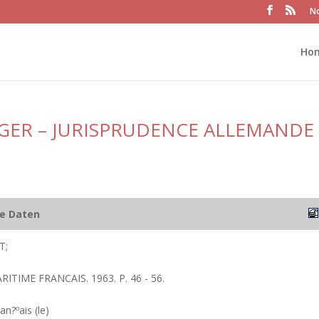
No
Ho
GER – JURISPRUDENCE ALLEMANDE
he Daten
T;
RITIME FRANCAIS. 1963. P. 46 - 56.
an?ºais (le)