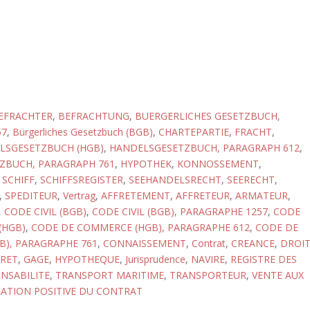
EFRACHTER
,
BEFRACHTUNG
,
BUERGERLICHES GESETZBUCH,
57
,
Bürgerliches Gesetzbuch (BGB)
,
CHARTEPARTIE
,
FRACHT
,
LSGESETZBUCH (HGB)
,
HANDELSGESETZBUCH, PARAGRAPH 612
,
ZBUCH, PARAGRAPH 761
,
HYPOTHEK
,
KONNOSSEMENT
,
,
SCHIFF
,
SCHIFFSREGISTER
,
SEEHANDELSRECHT
,
SEERECHT
,
,
SPEDITEUR
,
Vertrag
,
AFFRETEMENT
,
AFFRETEUR
,
ARMATEUR
,
,
CODE CIVIL (BGB)
,
CODE CIVIL (BGB), PARAGRAPHE 1257
,
CODE
(HGB)
,
CODE DE COMMERCE (HGB), PARAGRAPHE 612
,
CODE DE
), PARAGRAPHE 761
,
CONNAISSEMENT
,
Contrat
,
CREANCE
,
DROI
FRET
,
GAGE
,
HYPOTHEQUE
,
Jurisprudence
,
NAVIRE
,
REGISTRE DES
NSABILITE
,
TRANSPORT MARITIME
,
TRANSPORTEUR
,
VENTE AUX
LATION POSITIVE DU CONTRAT