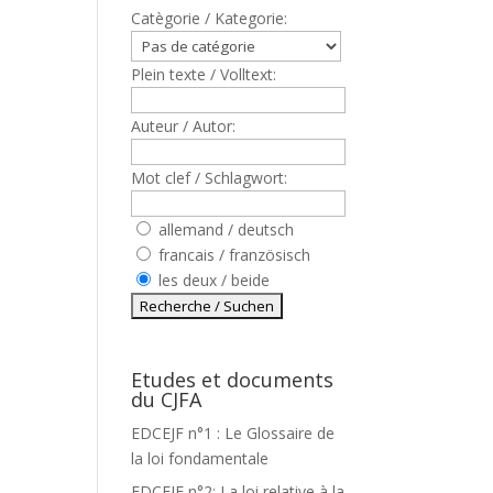
Catègorie / Kategorie:
Plein texte / Volltext:
Auteur / Autor:
Mot clef / Schlagwort:
allemand / deutsch
francais / französisch
les deux / beide
Etudes et documents
T
du CJFA
EDCEJF n°1 : Le Glossaire de
la loi fondamentale
EDCEJF n°2: La loi relative à la