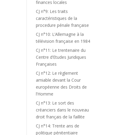
finances locales
CJ n°9: Les traits
caractéristiques de la
procedure pénale française
CJ n°10: L’Allemagne à la
télévision française en 1984
CJ n°11: Le trentenaire du
Centre d’Etudes Juridiques
Françaises
CJ n°12: Le règlement
amiable devant la Cour
européenne des Droits de
l’Homme
CJ n°13: Le sort des
créanciers dans le nouveau
droit français de la faillite
CJ n°14: Trente ans de
politique pénitentiaire