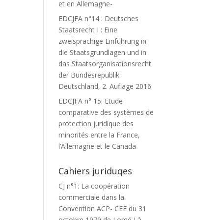
et en Allemagne-
EDCJFA n°14 : Deutsches
Staatsrecht I : Eine
zweisprachige Einführung in
die Staatsgrundlagen und in
das Staatsorganisationsrecht
der Bundesrepublik
Deutschland, 2. Auflage 2016
EDCJFA n° 15: Etude
comparative des systèmes de
protection juridique des
minorités entre la France,
l’Allemagne et le Canada
Cahiers juriduqes
CJ n°1: La coopération
commerciale dans la
Convention ACP- CEE du 31
octobre 1979 de Lomé I à