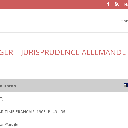
No
Ho
GER – JURISPRUDENCE ALLEMANDE
he Daten
T;
RITIME FRANCAIS. 1963. P. 46 - 56.
an?ºais (le)