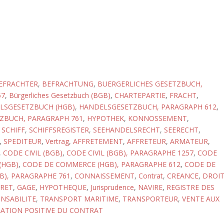
EFRACHTER
,
BEFRACHTUNG
,
BUERGERLICHES GESETZBUCH,
57
,
Bürgerliches Gesetzbuch (BGB)
,
CHARTEPARTIE
,
FRACHT
,
LSGESETZBUCH (HGB)
,
HANDELSGESETZBUCH, PARAGRAPH 612
,
ZBUCH, PARAGRAPH 761
,
HYPOTHEK
,
KONNOSSEMENT
,
,
SCHIFF
,
SCHIFFSREGISTER
,
SEEHANDELSRECHT
,
SEERECHT
,
,
SPEDITEUR
,
Vertrag
,
AFFRETEMENT
,
AFFRETEUR
,
ARMATEUR
,
,
CODE CIVIL (BGB)
,
CODE CIVIL (BGB), PARAGRAPHE 1257
,
CODE
(HGB)
,
CODE DE COMMERCE (HGB), PARAGRAPHE 612
,
CODE DE
), PARAGRAPHE 761
,
CONNAISSEMENT
,
Contrat
,
CREANCE
,
DROI
FRET
,
GAGE
,
HYPOTHEQUE
,
Jurisprudence
,
NAVIRE
,
REGISTRE DES
NSABILITE
,
TRANSPORT MARITIME
,
TRANSPORTEUR
,
VENTE AUX
LATION POSITIVE DU CONTRAT