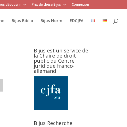
us découvrir
Prix de thèse Bijus
Connexion
me
Bijus Biblio
Bijus Norm
EDCJFA
Bijus est un service de
la Chaire de droit
public du Centre
juridique franco-
allemand
Bijus Recherche