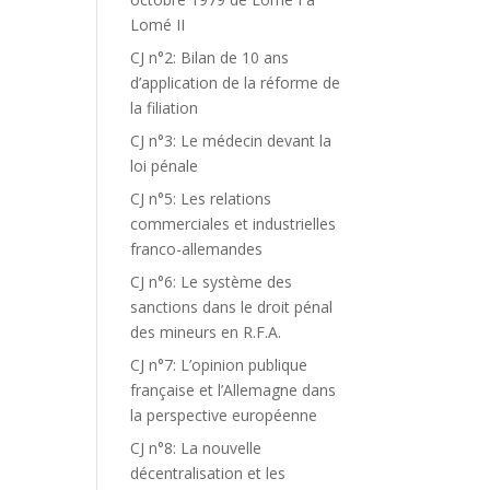
Lomé II
CJ n°2: Bilan de 10 ans
d’application de la réforme de
la filiation
CJ n°3: Le médecin devant la
loi pénale
CJ n°5: Les relations
commerciales et industrielles
franco-allemandes
CJ n°6: Le système des
sanctions dans le droit pénal
des mineurs en R.F.A.
CJ n°7: L’opinion publique
française et l’Allemagne dans
la perspective européenne
CJ n°8: La nouvelle
décentralisation et les