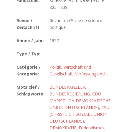
Fundstelle:
SCIENCE POLITIQUE.1957. P.
825 - 839.
Revue /
Revue fran?ºaise de science
Zeitschrift:
politique
Année / Jahr:
1957
Type / Typ:
Catégorie /
Politik, Wirtschaft und
Kategorie:
Gesellschaft
,
Verfassungsrecht
Mots clef /
BUNDESKANZLER
,
Schlagworte:
BUNDESREGIERUNG
,
CDU
(CHRISTLICH-DEMOKRATISCHE
UNION DEUTSCHLANDS)
,
CSU
(CHRISTLICH-SOZIALE UNION
DEUTSCHLANDS)
,
DEMOKRATIE
,
Föderalismus
,