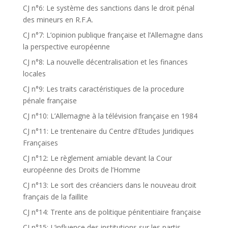
CJ n°6: Le système des sanctions dans le droit pénal
des mineurs en R.F.A.
CJ n°7: L’opinion publique française et l’Allemagne dans
la perspective européenne
CJ n°8: La nouvelle décentralisation et les finances
locales
CJ n°9: Les traits caractéristiques de la procedure
pénale française
CJ n°10: L’Allemagne à la télévision française en 1984
CJ n°11: Le trentenaire du Centre d’Etudes Juridiques
Françaises
CJ n°12: Le règlement amiable devant la Cour
européenne des Droits de l’Homme
CJ n°13: Le sort des créanciers dans le nouveau droit
français de la faillite
CJ n°14: Trente ans de politique pénitentiaire française
CJ n°15: L’influence des institutions sur les partis