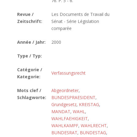
76. P. 5 - 6.
Revue /
Les Documents de Travail du
Zeitschrift:
Sénat - Série Législation
comparée
Année / Jahr:
2000
Type / Typ:
Catégorie /
Verfassungsrecht
Kategorie:
Mots clef /
Abgeordneter
,
Schlagworte:
BUNDESPRAESIDENT
,
Grundgesetz
,
KREISTAG
,
MANDAT
,
WAHL
,
WAHLFAEHIGKEIT
,
WAHLKAMPF
,
WAHLRECHT
,
BUNDESRAT
,
BUNDESTAG
,