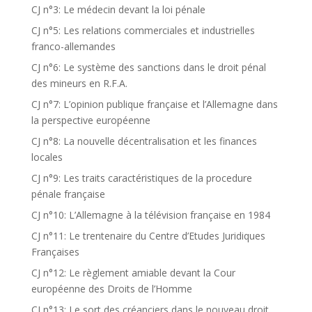
CJ n°3: Le médecin devant la loi pénale
CJ n°5: Les relations commerciales et industrielles
franco-allemandes
CJ n°6: Le système des sanctions dans le droit pénal
des mineurs en R.F.A.
CJ n°7: L’opinion publique française et l’Allemagne dans
la perspective européenne
CJ n°8: La nouvelle décentralisation et les finances
locales
CJ n°9: Les traits caractéristiques de la procedure
pénale française
CJ n°10: L’Allemagne à la télévision française en 1984
CJ n°11: Le trentenaire du Centre d’Etudes Juridiques
Françaises
CJ n°12: Le règlement amiable devant la Cour
européenne des Droits de l’Homme
CJ n°13: Le sort des créanciers dans le nouveau droit