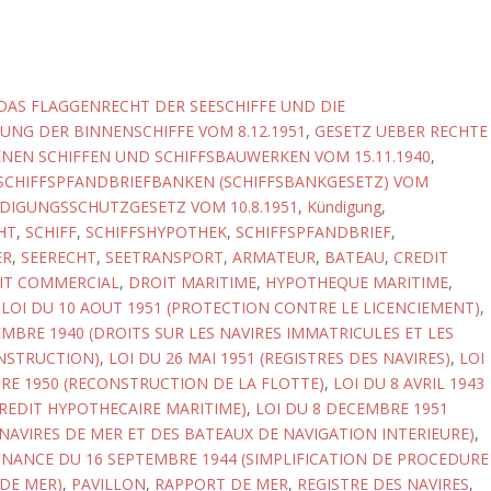
DAS FLAGGENRECHT DER SEESCHIFFE UND DIE
NG DER BINNENSCHIFFE VOM 8.12.1951
,
GESETZ UEBER RECHTE
NEN SCHIFFEN UND SCHIFFSBAUWERKEN VOM 15.11.1940
,
SCHIFFSPFANDBRIEFBANKEN (SCHIFFSBANKGESETZ) VOM
DIGUNGSSCHUTZGESETZ VOM 10.8.1951
,
Kündigung
,
HT
,
SCHIFF
,
SCHIFFSHYPOTHEK
,
SCHIFFSPFANDBRIEF
,
ER
,
SEERECHT
,
SEETRANSPORT
,
ARMATEUR
,
BATEAU
,
CREDIT
IT COMMERCIAL
,
DROIT MARITIME
,
HYPOTHEQUE MARITIME
,
,
LOI DU 10 AOUT 1951 (PROTECTION CONTRE LE LICENCIEMENT)
,
MBRE 1940 (DROITS SUR LES NAVIRES IMMATRICULES ET LES
NSTRUCTION)
,
LOI DU 26 MAI 1951 (REGISTRES DES NAVIRES)
,
LOI
RE 1950 (RECONSTRUCTION DE LA FLOTTE)
,
LOI DU 8 AVRIL 1943
REDIT HYPOTHECAIRE MARITIME)
,
LOI DU 8 DECEMBRE 1951
 NAVIRES DE MER ET DES BATEAUX DE NAVIGATION INTERIEURE)
,
ANCE DU 16 SEPTEMBRE 1944 (SIMPLIFICATION DE PROCEDURE
DE MER)
,
PAVILLON
,
RAPPORT DE MER
,
REGISTRE DES NAVIRES
,