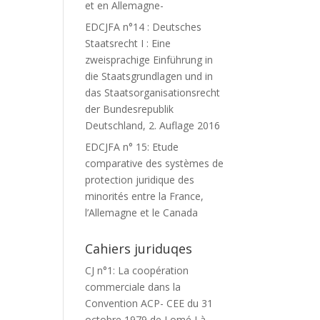
et en Allemagne-
EDCJFA n°14 : Deutsches
Staatsrecht I : Eine
zweisprachige Einführung in
die Staatsgrundlagen und in
das Staatsorganisationsrecht
der Bundesrepublik
Deutschland, 2. Auflage 2016
EDCJFA n° 15: Etude
comparative des systèmes de
protection juridique des
minorités entre la France,
l’Allemagne et le Canada
Cahiers juriduqes
CJ n°1: La coopération
commerciale dans la
Convention ACP- CEE du 31
octobre 1979 de Lomé I à