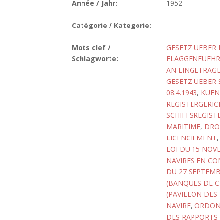
Année / Jahr:
1952
Catégorie / Kategorie:
Mots clef /
GESETZ UEBER 
Schlagworte:
FLAGGENFUEHRU
AN EINGETRAGE
GESETZ UEBER 
08.4.1943
,
KUEN
REGISTERGERIC
SCHIFFSREGIST
MARITIME
,
DRO
LICENCIEMENT
LOI DU 15 NOVE
NAVIRES EN CO
DU 27 SEPTEMB
(BANQUES DE C
(PAVILLON DES
NAVIRE
,
ORDONN
DES RAPPORTS 