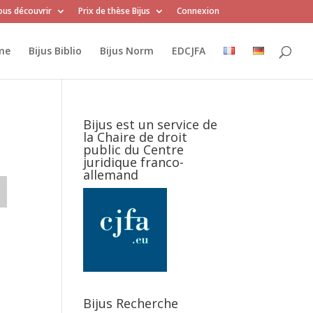
us découvrir
Prix de thèse Bijus
Connexion
me
Bijus Biblio
Bijus Norm
EDCJFA
Bijus est un service de
la Chaire de droit
public du Centre
juridique franco-
allemand
Bijus Recherche