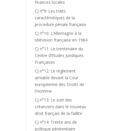
finances locales
CJ n°9: Les traits
caractéristiques de la
procedure pénale française
CJ n°10: L’Allemagne à la
télévision française en 1984
CJ n°11: Le trentenaire du
Centre d’Etudes Juridiques
Françaises
CJ n°12: Le règlement
amiable devant la Cour
européenne des Droits de
l’Homme
CJ n°13: Le sort des
créanciers dans le nouveau
droit français de la faillite
CJ n°14: Trente ans de
politique pénitentiaire