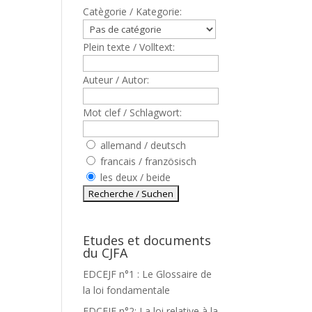
Catègorie / Kategorie:
Plein texte / Volltext:
Auteur / Autor:
Mot clef / Schlagwort:
allemand / deutsch
francais / französisch
les deux / beide
Etudes et documents
du CJFA
EDCEJF n°1 : Le Glossaire de
la loi fondamentale
EDCEJF n°2: La loi relative à la