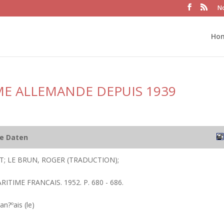
No
Ho
ME ALLEMANDE DEPUIS 1939
he Daten
T; LE BRUN, ROGER (TRADUCTION);
RITIME FRANCAIS. 1952. P. 680 - 686.
an?ºais (le)