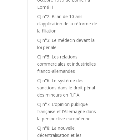
Lomé II
CJ n°2: Bilan de 10 ans
d’application de la réforme de
la filiation
CJ n°3: Le médecin devant la
loi pénale
CJ n°5: Les relations
commerciales et industrielles
franco-allemandes
CJ n°6: Le système des
sanctions dans le droit pénal
des mineurs en R.F.A.
CJ n°7: L’opinion publique
française et l’Allemagne dans
la perspective européenne
CJ n°8: La nouvelle
décentralisation et les