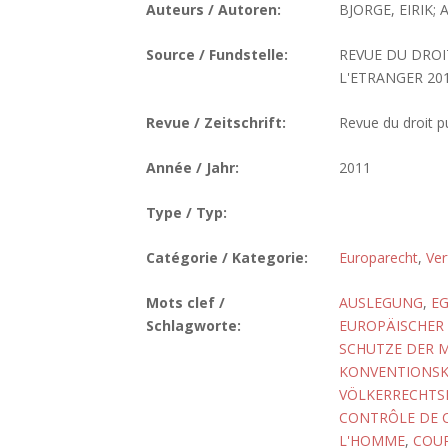
Auteurs / Autoren:
BJORGE, EIRIK;
Source / Fundstelle:
REVUE DU DROIT
L'ETRANGER 2011
Revue / Zeitschrift:
Revue du droit pu
Année / Jahr:
2011
Type / Typ:
Catégorie / Kategorie:
Europarecht
,
Ver
Mots clef /
AUSLEGUNG
,
E
Schlagworte:
EUROPÄISCHER
SCHUTZE DER 
KONVENTIONS
VÖLKERRECHTS
CONTRÔLE DE 
L'HOMME
,
COUR