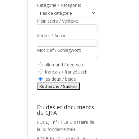
Catègorie / Kategorie:
Plein texte / Volltext:
Auteur / Autor:
Mot clef / Schlagwort:
allemand / deutsch
francais / französisch
les deux / beide
Etudes et documents
du CJFA
EDCEJF n°1 : Le Glossaire de
s
la loi fondamentale
EDCEJF n°2: La loi relative à la