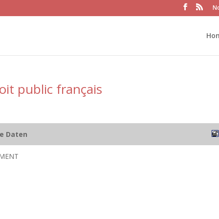
No
Ho
oit public français
he Daten
ÉMENT