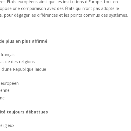
tres États européens ainsi que les institutions d'Europe, tout en
ropose une comparaison avec des États qui n'ont pas adopté le
ne, pour dégager les différences et les points commus des systèmes.
 de plus en plus affirmé
t français
tat de des religions
e d'une République laïque
it européen
péenne
nne
cité toujours débattues
eligieux