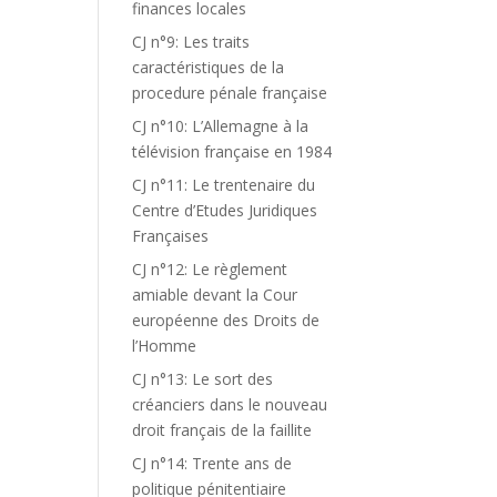
finances locales
CJ n°9: Les traits
caractéristiques de la
procedure pénale française
CJ n°10: L’Allemagne à la
télévision française en 1984
CJ n°11: Le trentenaire du
Centre d’Etudes Juridiques
Françaises
CJ n°12: Le règlement
amiable devant la Cour
européenne des Droits de
l’Homme
CJ n°13: Le sort des
créanciers dans le nouveau
droit français de la faillite
CJ n°14: Trente ans de
politique pénitentiaire