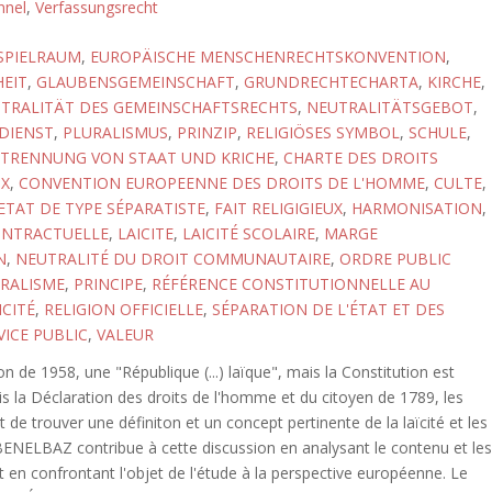
nnel
,
Verfassungsrecht
SPIELRAUM
,
EUROPÄISCHE MENSCHENRECHTSKONVENTION
,
EIT
,
GLAUBENSGEMEINSCHAFT
,
GRUNDRECHTECHARTA
,
KIRCHE
,
TRALITÄT DES GEMEINSCHAFTSRECHTS
,
NEUTRALITÄTSGEBOT
,
DIENST
,
PLURALISMUS
,
PRINZIP
,
RELIGIÖSES SYMBOL
,
SCHULE
,
TRENNUNG VON STAAT UND KRICHE
,
CHARTE DES DROITS
X
,
CONVENTION EUROPEENNE DES DROITS DE L'HOMME
,
CULTE
,
ETAT DE TYPE SÉPARATISTE
,
FAIT RELIGIGIEUX
,
HARMONISATION
,
ONTRACTUELLE
,
LAICITE
,
LAICITÉ SCOLAIRE
,
MARGE
N
,
NEUTRALITÉ DU DROIT COMMUNAUTAIRE
,
ORDRE PUBLIC
RALISME
,
PRINCIPE
,
RÉFÉRENCE CONSTITUTIONNELLE AU
ICITÉ
,
RELIGION OFFICIELLE
,
SÉPARATION DE L'ÉTAT ET DES
VICE PUBLIC
,
VALEUR
ion de 1958, une "République (...) laïque", mais la Constitution est
 la Déclaration des droits de l'homme et du citoyen de 1789, les
 de trouver une définiton et un concept pertinente de la laïcité et les
 BENELBAZ contribue à cette discussion en analysant le contenu et le
t en confrontant l'objet de l'étude à la perspective européenne. Le