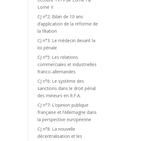
Lomé II
CJ n°2: Bilan de 10 ans
d’application de la réforme de
la filiation
CJ n°3: Le médecin devant la
loi pénale
CJ n°5: Les relations
commerciales et industrielles
franco-allemandes
CJ n°6: Le système des
sanctions dans le droit pénal
des mineurs en R.F.A.
CJ n°7: L’opinion publique
française et l’Allemagne dans
la perspective européenne
CJ n°8: La nouvelle
décentralisation et les