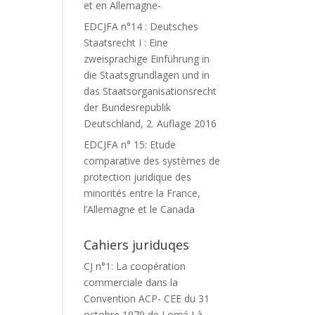
et en Allemagne-
EDCJFA n°14 : Deutsches
Staatsrecht I : Eine
zweisprachige Einführung in
die Staatsgrundlagen und in
das Staatsorganisationsrecht
der Bundesrepublik
Deutschland, 2. Auflage 2016
EDCJFA n° 15: Etude
comparative des systèmes de
protection juridique des
minorités entre la France,
l’Allemagne et le Canada
Cahiers juriduqes
CJ n°1: La coopération
commerciale dans la
Convention ACP- CEE du 31
octobre 1979 de Lomé I à