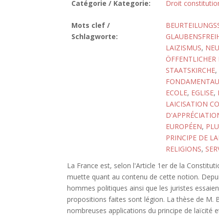
Catégorie / Kategorie:
Droit constitutio
Mots clef /
BEURTEILUNGS
Schlagworte:
GLAUBENSFREIH
LAIZISMUS
,
NEU
ÖFFENTLICHER 
STAATSKIRCHE
,
FONDAMENTAU
ECOLE
,
EGLISE
,
LAICISATION C
D'APPRÉCIATIO
EUROPÉEN
,
PLU
PRINCIPE DE LA
RELIGIONS
,
SER
La France est, selon l'Article 1er de la Constitut
muette quant au contenu de cette notion. Depuis
hommes politiques ainsi que les juristes essaient
propositions faites sont légion. La thèse de M.
nombreuses applications du principe de laïcité e