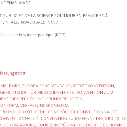
 ANDENAS, MADS;
 PUBLIC ET DE LA SCIENCE POLITIQUE EN FRANCE ET À
, N' 4 (20 NOVEMBRE), P. 997
blic et de la science politique (RDP)
fassungsrecht
GMR
,
EMRK
,
EUROPÄISCHE MENSCHENRECHTSKONVENTION
,
 GERICHTSHOF FÜR MENSCHENRECHTE
,
KONVENTION ZUM
MENSCHENRECHTE UND GRUNDFREIHEITEN
,
KONFORM
,
VERFASSUNGSKONFORM
,
FREUNDLICHKEIT
,
CEDH
,
CONTRÔLE DE CONSTUTIONNALITÉ
,
CONVENTIONNALITÉ
,
CONVENTION EUROPÉENNE DES DROITS DE
 DE STRASBOURG
,
COUR EUROPÉENNE DES DROIT DE L'HOMME
,