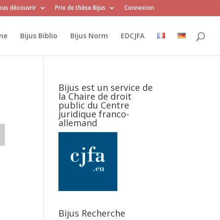
us découvrir
Prix de thèse Bijus
Connexion
me
Bijus Biblio
Bijus Norm
EDCJFA
Bijus est un service de
la Chaire de droit
public du Centre
juridique franco-
allemand
Bijus Recherche