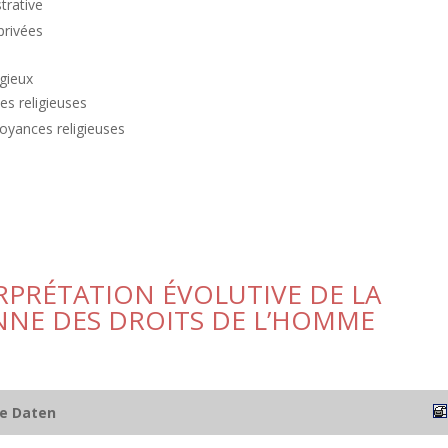
trative
privées
igieux
es religieuses
royances religieuses
RPRÉTATION ÉVOLUTIVE DE LA
NE DES DROITS DE L’HOMME
he Daten