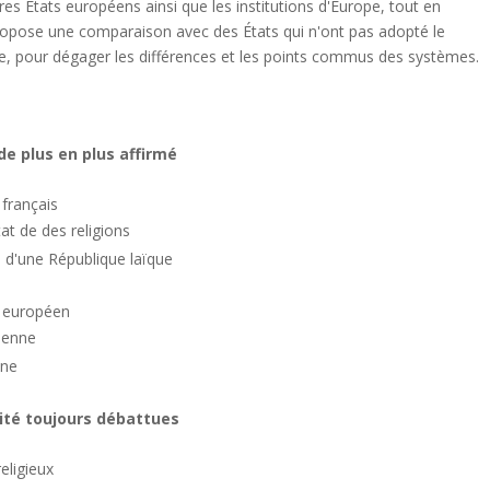
tres États européens ainsi que les institutions d'Europe, tout en
ropose une comparaison avec des États qui n'ont pas adopté le
ne, pour dégager les différences et les points commus des systèmes.
 de plus en plus affirmé
t français
tat de des religions
e d'une République laïque
it européen
péenne
nne
cité toujours débattues
eligieux