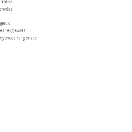
trative
privées
igieux
es religieuses
royances religieuses