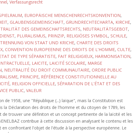
nnel
,
Verfassungsrecht
SPIELRAUM
,
EUROPÄISCHE MENSCHENRECHTSKONVENTION
,
EIT
,
GLAUBENSGEMEINSCHAFT
,
GRUNDRECHTECHARTA
,
KIRCHE
,
TRALITÄT DES GEMEINSCHAFTSRECHTS
,
NEUTRALITÄTSGEBOT
,
DIENST
,
PLURALISMUS
,
PRINZIP
,
RELIGIÖSES SYMBOL
,
SCHULE
,
TRENNUNG VON STAAT UND KRICHE
,
CHARTE DES DROITS
X
,
CONVENTION EUROPEENNE DES DROITS DE L'HOMME
,
CULTE
,
ETAT DE TYPE SÉPARATISTE
,
FAIT RELIGIGIEUX
,
HARMONISATION
,
ONTRACTUELLE
,
LAICITE
,
LAICITÉ SCOLAIRE
,
MARGE
N
,
NEUTRALITÉ DU DROIT COMMUNAUTAIRE
,
ORDRE PUBLIC
RALISME
,
PRINCIPE
,
RÉFÉRENCE CONSTITUTIONNELLE AU
ICITÉ
,
RELIGION OFFICIELLE
,
SÉPARATION DE L'ÉTAT ET DES
VICE PUBLIC
,
VALEUR
ion de 1958, une "République (...) laïque", mais la Constitution est
 la Déclaration des droits de l'homme et du citoyen de 1789, les
 de trouver une définiton et un concept pertinente de la laïcité et les
 BENELBAZ contribue à cette discussion en analysant le contenu et le
t en confrontant l'objet de l'étude à la perspective européenne. Le