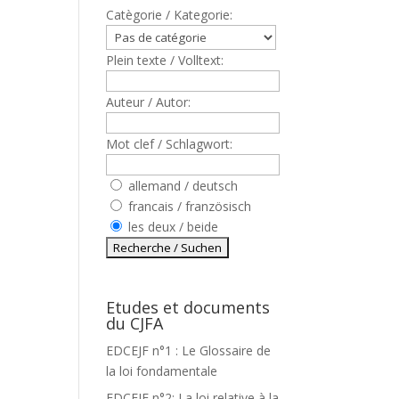
Catègorie / Kategorie:
Plein texte / Volltext:
Auteur / Autor:
Mot clef / Schlagwort:
allemand / deutsch
francais / französisch
les deux / beide
Etudes et documents
du CJFA
EDCEJF n°1 : Le Glossaire de
s
la loi fondamentale
EDCEJF n°2: La loi relative à la