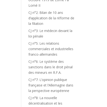
Lomé II
CJ n°2: Bilan de 10 ans
d’application de la réforme de
la filiation
CJ n°3: Le médecin devant la
loi pénale
CJ n°5: Les relations
commerciales et industrielles
franco-allemandes
CJ n°6: Le système des
sanctions dans le droit pénal
des mineurs en R.F.A.
CJ n°7: L’opinion publique
française et l’Allemagne dans
la perspective européenne
CJ n°8: La nouvelle
décentralisation et les