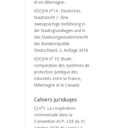
et en Allemagne-
EDCJFA n°14 : Deutsches
Staatsrecht I : Eine
zweisprachige Einführung in
die Staatsgrundlagen und in
das Staatsorganisationsrecht
der Bundesrepublik
Deutschland, 2. Auflage 2016
EDCJFA n° 15: Etude
comparative des systèmes de
protection juridique des
minorités entre la France,
l’Allemagne et le Canada
Cahiers juriduqes
CJ n°1: La coopération
commerciale dans la
Convention ACP- CEE du 31
octobre 1979 de Lomé I à