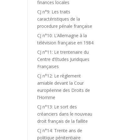
finances locales
CJ n°9: Les traits
caractéristiques de la
procedure pénale française
CJ n°10: L’Allemagne à la
télévision française en 1984
CJ n°11: Le trentenaire du
Centre d’Etudes Juridiques
Françaises
CJ n°12: Le règlement
amiable devant la Cour
européenne des Droits de
l’Homme
CJ n°13: Le sort des
créanciers dans le nouveau
droit français de la faillite
CJ n°14: Trente ans de
politique pénitentiaire