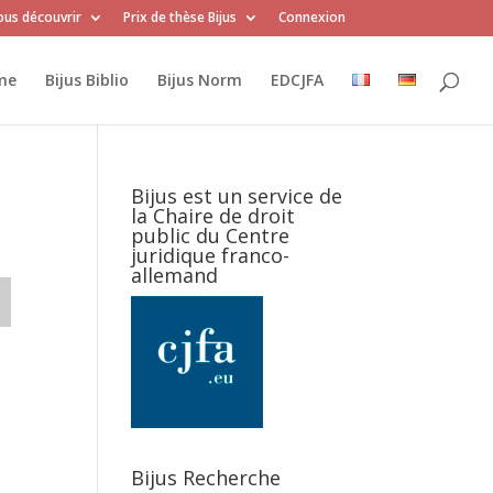
us découvrir
Prix de thèse Bijus
Connexion
me
Bijus Biblio
Bijus Norm
EDCJFA
Bijus est un service de
la Chaire de droit
public du Centre
juridique franco-
allemand
Bijus Recherche