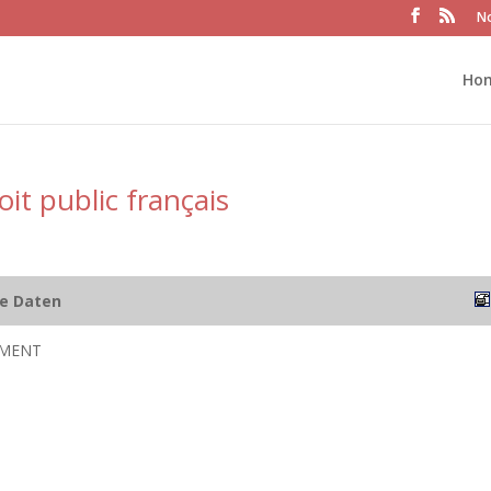
No
Ho
oit public français
he Daten
ÉMENT