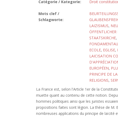
Catégorie / Kategorie:
Droit constitutio
Mots clef /
BEURTEILUNGS
Schlagworte:
GLAUBENSFREIH
LAIZISMUS
,
NEU
ÖFFENTLICHER 
STAATSKIRCHE
,
FONDAMENTAU
ECOLE
,
EGLISE
,
LAICISATION C
D'APPRÉCIATIO
EUROPÉEN
,
PLU
PRINCIPE DE LA
RELIGIONS
,
SER
La France est, selon l'Article 1er de la Constitut
muette quant au contenu de cette notion. Depuis
hommes politiques ainsi que les juristes essaient
propositions faites sont légion. La thèse de M.
nombreuses applications du principe de laïcité e