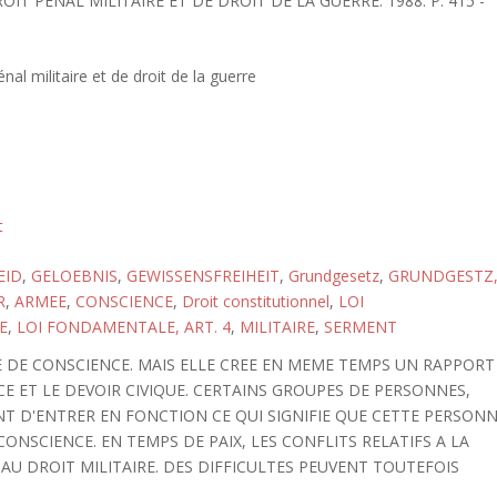
OIT PENAL MILITAIRE ET DE DROIT DE LA GUERRE. 1988. P. 415 -
nal militaire et de droit de la guerre
t
EID
,
GELOEBNIS
,
GEWISSENSFREIHEIT
,
Grundgesetz
,
GRUNDGESTZ
R
,
ARMEE
,
CONSCIENCE
,
Droit constitutionnel
,
LOI
E
,
LOI FONDAMENTALE, ART. 4
,
MILITAIRE
,
SERMENT
 DE CONSCIENCE. MAIS ELLE CREE EN MEME TEMPS UN RAPPORT
E ET LE DEVOIR CIVIQUE. CERTAINS GROUPES DE PERSONNES,
 D'ENTRER EN FONCTION CE QUI SIGNIFIE QUE CETTE PERSON
ONSCIENCE. EN TEMPS DE PAIX, LES CONFLITS RELATIFS A LA
AU DROIT MILITAIRE. DES DIFFICULTES PEUVENT TOUTEFOIS