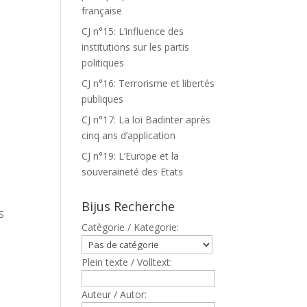
française
CJ n°15: L’influence des
institutions sur les partis
politiques
CJ n°16: Terrorisme et libertés
publiques
CJ n°17: La loi Badinter après
cinq ans d’application
CJ n°19: L’Europe et la
souveraineté des Etats
Bijus Recherche
S
Catègorie / Kategorie:
Plein texte / Volltext:
Auteur / Autor: