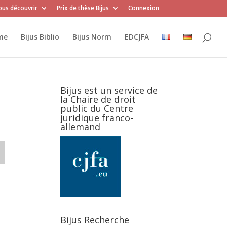
us découvrir
Prix de thèse Bijus
Connexion
me
Bijus Biblio
Bijus Norm
EDCJFA
Bijus est un service de
la Chaire de droit
public du Centre
juridique franco-
allemand
Bijus Recherche