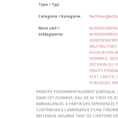
Type / Typ:
Catégorie / Kategorie:
Rechtsvergleich
Mots clef /
BUNDESVERFASS
Schlagworte:
BUNDESVERFASS
GEWISSENSFREI
NEUTRALITAET
ASSOCIATION R
FEDERALE, DEC
DECISION DU 1
DROITS FOND
ETAT
,
LAICITE
,
PUBLIQUES
,
NE
PRINCIPE FONDAMENTALEMENT JURIDIQUE, L
DANS CET OUVRAGE, ISSU DE SA THESE DE D
AMBIVALENCES. A PARTIR DES EXPERIENCES 
CONTRIBUER A L'EMERGENCE D'UNE THEORIE 
REFLEXION, NOURRIE TANT DE L'HISTOIRE D