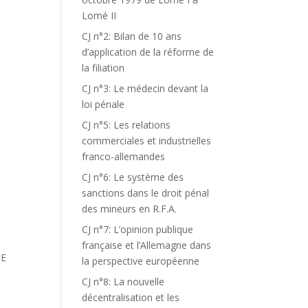
Lomé II
CJ n°2: Bilan de 10 ans
d’application de la réforme de
la filiation
CJ n°3: Le médecin devant la
loi pénale
CJ n°5: Les relations
commerciales et industrielles
franco-allemandes
,
CJ n°6: Le système des
sanctions dans le droit pénal
des mineurs en R.F.A.
CJ n°7: L’opinion publique
française et l’Allemagne dans
NE
la perspective européenne
CJ n°8: La nouvelle
décentralisation et les