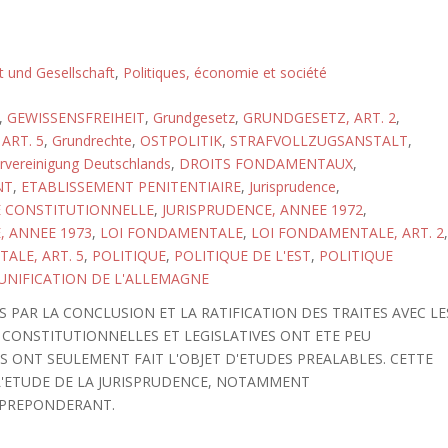
ft und Gesellschaft
,
Politiques, économie et société
,
GEWISSENSFREIHEIT
,
Grundgesetz
,
GRUNDGESETZ, ART. 2
,
ART. 5
,
Grundrechte
,
OSTPOLITIK
,
STRAFVOLLZUGSANSTALT
,
rvereinigung Deutschlands
,
DROITS FONDAMENTAUX
,
NT
,
ETABLISSEMENT PENITENTIAIRE
,
Jurisprudence
,
E CONSTITUTIONNELLE
,
JURISPRUDENCE, ANNEE 1972
,
, ANNEE 1973
,
LOI FONDAMENTALE
,
LOI FONDAMENTALE, ART. 2
,
ALE, ART. 5
,
POLITIQUE
,
POLITIQUE DE L'EST
,
POLITIQUE
UNIFICATION DE L'ALLEMAGNE
S PAR LA CONCLUSION ET LA RATIFICATION DES TRAITES AVEC LE
S CONSTITUTIONNELLES ET LEGISLATIVES ONT ETE PEU
S ONT SEULEMENT FAIT L'OBJET D'ETUDES PREALABLES. CETTE
'ETUDE DE LA JURISPRUDENCE, NOTAMMENT
 PREPONDERANT.