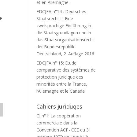
et en Allemagne-
EDCJFA n°14 : Deutsches
E
Staatsrecht I : Eine
zweisprachige Einführung in
die Staatsgrundlagen und in
das Staatsorganisationsrecht
der Bundesrepublik
Deutschland, 2. Auflage 2016
EDCJFA n° 15: Etude
comparative des systèmes de
protection juridique des
minorités entre la France,
l’Allemagne et le Canada
Cahiers juriduqes
CJ n°1: La coopération
commerciale dans la
Convention ACP- CEE du 31
octobre 1979 de Lomé I à