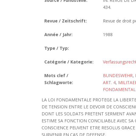
Source / Fundstelle:
IN: REVUE DE DR
434.
Revue / Zeitschrift:
Revue de droit pé
Année / Jahr:
1988
Type / Typ:
Catégorie / Kategorie:
Verfassungsrech
Mots clef /
BUNDESWEHR
,
Schlagworte:
ART. 4
,
MILITAE
FONDAMENTAL
LA LOI FONDAMENTALE PROTEGE LA LIBERTE
DE TENSION ENTRE LE DEVOIR DE CONSCIENC
DONT LES SOLDATS PRETENT SERMENT AVANT
ESTIME SA FONCTION CONCILIABLE AVEC SA C
CONSCIENCE PEUVENT ETRE RESOLUS GRACE 
SURVENIR EN CAS DE DEFENSE.