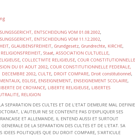
ung
UNGSGERICHT, ENTSCHEIDUNG VOM 01.08.2002
,
UNGSGERICHT, ENTSCHEIDUNG VOM 11.12.2002
,
HEIT
,
GLAUBENSFREIHEIT
,
Grundgesetz
,
Grundrechte
,
KIRCHE
,
,
RELIGIONSFREIHEIT
,
Staat
,
ASSOCIATION CULTUELLE
,
ELIGIEUSE
,
COLLECTIVITE RELIGIEUSE
,
COUR CONSTITUTIONNELL
ISION DU 01 AOUT 2002
,
COUR CONSTITUTIONNELLE FEDERALE,
1 DECEMBRE 2002
,
CULTE
,
DROIT COMPARE
,
Droit constitutionnel
,
AMENTAUX
,
EGLISE
,
ENSEIGNEMENT
,
ENSEIGNEMENT SCOLAIRE
,
LIBERTE DE CROYANCE
,
LIBERTE RELIGIEUSE
,
LIBERTES
UTRALITE
,
RELIGION
A SEPARATION DES CULTES ET DE L'ETAT DEMEURE MAL DEFINIE
OCTORAT, L'AUTEUR NE SE CONTENTE PAS D'EXPLIQUER SES
FRANCAISE ET ALLEMANDE, IL ENTEND AUSSI ET SURTOUT
GENERALE DE LA SEPARATION DES CULTES ET DE L'ETAT. SA
ES IDEES POLITIQUES QUE DU DROIT COMPARE, S'ARTICULE