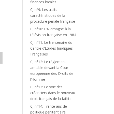
finances locales
CJ n°9: Les traits
caractéristiques de la
procedure pénale française
CJ n°10: L’Allemagne à la
télévision française en 1984
CJ n°11: Le trentenaire du
Centre d’Etudes Juridiques
Françaises
CJ n°12: Le règlement
amiable devant la Cour
européenne des Droits de
l’Homme
CJ n°13: Le sort des
créanciers dans le nouveau
droit français de la faillite
CJ n°14: Trente ans de
politique pénitentiaire