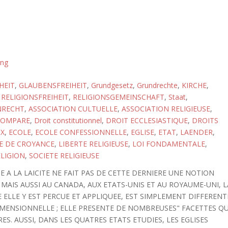
ung
HEIT
,
GLAUBENSFREIHEIT
,
Grundgesetz
,
Grundrechte
,
KIRCHE
,
,
RELIGIONSFREIHEIT
,
RELIGIONSGEMEINSCHAFT
,
Staat
,
NRECHT
,
ASSOCIATION CULTUELLE
,
ASSOCIATION RELIGIEUSE
,
COMPARE
,
Droit constitutionnel
,
DROIT ECCLESIASTIQUE
,
DROITS
X
,
ECOLE
,
ECOLE CONFESSIONNELLE
,
EGLISE
,
ETAT
,
LAENDER
,
E DE CROYANCE
,
LIBERTE RELIGIEUSE
,
LOI FONDAMENTALE
,
LIGION
,
SOCIETE RELIGIEUSE
 A LA LAICITE NE FAIT PAS DE CETTE DERNIERE UNE NOTION
MAIS AUSSI AU CANADA, AUX ETATS-UNIS ET AU ROYAUME-UNI, L
E ELLE Y EST PERCUE ET APPLIQUEE, EST SIMPLEMENT DIFFERENT
IDIMENSIONNELLE ; ELLE PRESENTE DE NOMBREUSES" FACETTES QU
S. AUSSI, DANS LES QUATRES ETATS ETUDIES, LES EGLISES