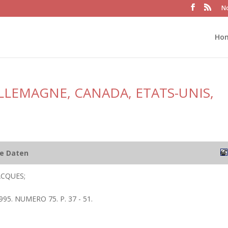
No
Ho
ALLEMAGNE, CANADA, ETATS-UNIS,
he Daten
ACQUES;
995. NUMERO 75. P. 37 - 51.