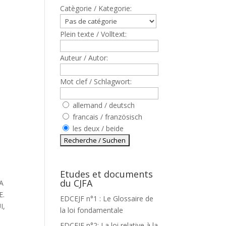
Catègorie / Kategorie:
Plein texte / Volltext:
Auteur / Autor:
Mot clef / Schlagwort:
allemand / deutsch
francais / französisch
les deux / beide
Etudes et documents
du CJFA
A
E.
EDCEJF n°1 : Le Glossaire de
I,
la loi fondamentale
EDCEJF n°2: La loi relative à la