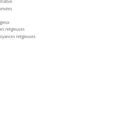
trative
privées
igieux
es religieuses
royances religieuses