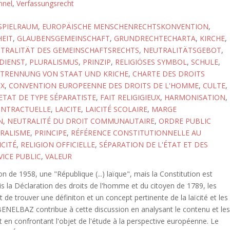
nnel
,
Verfassungsrecht
SPIELRAUM
,
EUROPÄISCHE MENSCHENRECHTSKONVENTION
,
EIT
,
GLAUBENSGEMEINSCHAFT
,
GRUNDRECHTECHARTA
,
KIRCHE
,
TRALITÄT DES GEMEINSCHAFTSRECHTS
,
NEUTRALITÄTSGEBOT
,
DIENST
,
PLURALISMUS
,
PRINZIP
,
RELIGIÖSES SYMBOL
,
SCHULE
,
TRENNUNG VON STAAT UND KRICHE
,
CHARTE DES DROITS
X
,
CONVENTION EUROPEENNE DES DROITS DE L'HOMME
,
CULTE
,
ETAT DE TYPE SÉPARATISTE
,
FAIT RELIGIGIEUX
,
HARMONISATION
,
ONTRACTUELLE
,
LAICITE
,
LAICITÉ SCOLAIRE
,
MARGE
N
,
NEUTRALITÉ DU DROIT COMMUNAUTAIRE
,
ORDRE PUBLIC
RALISME
,
PRINCIPE
,
RÉFÉRENCE CONSTITUTIONNELLE AU
ICITÉ
,
RELIGION OFFICIELLE
,
SÉPARATION DE L'ÉTAT ET DES
VICE PUBLIC
,
VALEUR
ion de 1958, une "République (...) laïque", mais la Constitution est
 la Déclaration des droits de l'homme et du citoyen de 1789, les
 de trouver une définiton et un concept pertinente de la laïcité et les
 BENELBAZ contribue à cette discussion en analysant le contenu et le
t en confrontant l'objet de l'étude à la perspective européenne. Le