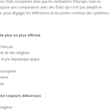
tres États européens ainsi que les institutions d'Europe, tout en
ropose une comparaison avec des États qui n'ont pas adopté le
ne, pour dégager les différences et les points commus des systèmes.
 de plus en plus affirmé
t français
tat de des religions
e d'une République laïque
it européen
péenne
nne
cité toujours débattues
eligieux