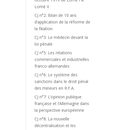
Lomé II
CJ n°2: Bilan de 10 ans
d’application de la réforme de
la filiation
CJ n°3: Le médecin devant la
loi pénale
CJ n°5: Les relations
commerciales et industrielles
franco-allemandes
CJ n°6: Le système des
sanctions dans le droit pénal
des mineurs en R.F.A.
CJ n°7: L’opinion publique
française et l’Allemagne dans
la perspective européenne
CJ n°8: La nouvelle
décentralisation et les