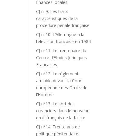
finances locales
CJ n°9: Les traits
caractéristiques de la
procedure pénale française
CJ n°10: L’Allemagne à la
télévision française en 1984
CJ n°11: Le trentenaire du
Centre d’Etudes Juridiques
Françaises
CJ n°12: Le règlement
amiable devant la Cour
européenne des Droits de
l’Homme
CJ n°13: Le sort des
créanciers dans le nouveau
droit français de la faillite
CJ n°14: Trente ans de
politique pénitentiaire