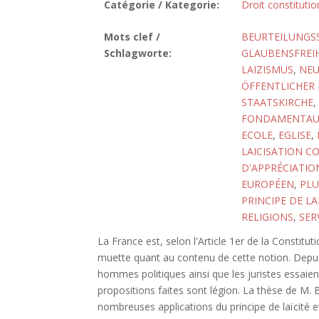
Catégorie / Kategorie:
Droit constitutio
Mots clef /
BEURTEILUNGS
Schlagworte:
GLAUBENSFREIH
LAIZISMUS
,
NEU
ÖFFENTLICHER 
STAATSKIRCHE
,
FONDAMENTAU
ECOLE
,
EGLISE
,
LAICISATION C
D'APPRÉCIATIO
EUROPÉEN
,
PLU
PRINCIPE DE LA
RELIGIONS
,
SER
La France est, selon l'Article 1er de la Constitut
muette quant au contenu de cette notion. Depuis
hommes politiques ainsi que les juristes essaient
propositions faites sont légion. La thèse de M.
nombreuses applications du principe de laïcité e