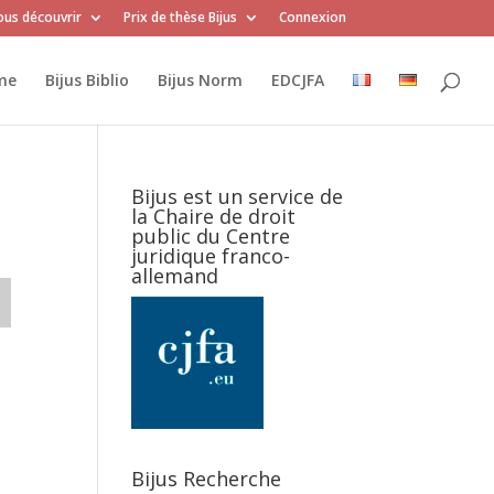
us découvrir
Prix de thèse Bijus
Connexion
me
Bijus Biblio
Bijus Norm
EDCJFA
Bijus est un service de
la Chaire de droit
public du Centre
juridique franco-
allemand
Bijus Recherche