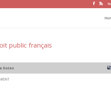
No
Ho
oit public français
he Daten
ÉMENT