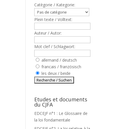
Catègorie / Kategorie:
Plein texte / Volltext:
Auteur / Autor:
Mot clef / Schlagwort:
allemand / deutsch
francais / französisch
les deux / beide
Etudes et documents
du CJFA
EDCEJF n°1 : Le Glossaire de
s
la loi fondamentale
EDCEJF n°2: La loi relative à la