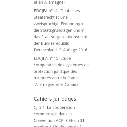
et en Allemagne-
EDCJFA n°14 : Deutsches
Staatsrecht I : Eine
zweisprachige Einführung in
die Staatsgrundlagen und in
das Staatsorganisationsrecht
der Bundesrepublik
Deutschland, 2. Auflage 2016
EDCJFA n° 15: Etude
comparative des systèmes de
protection juridique des
minorités entre la France,
l’Allemagne et le Canada
Cahiers juriduqes
CJ n°1: La coopération
commerciale dans la
Convention ACP- CEE du 31
octobre 1979 de Lomé I à