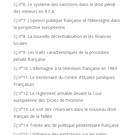
CJ n°6: Le système des sanctions dans le droit pénal
des mineurs en R.F.A.
CJ n°7: L’opinion publique française et l’Allemagne dans
la perspective européenne
CJ n°8: La nouvelle décentralisation et les finances
locales
CJ n°9: Les traits caractéristiques de la procedure
pénale française
CJ n°10: L’Allemagne à la télévision française en 1984
CJ n°11: Le trentenaire du Centre d’Etudes Juridiques
Françaises
CJ n°12: Le règlement amiable devant la Cour
européenne des Droits de l’Homme
CJ n°13: Le sort des créanciers dans le nouveau droit
français de la faillite
CJ n°14: Trente ans de politique pénitentiaire française
CJ n°15: L’influence des institutions sur les partis