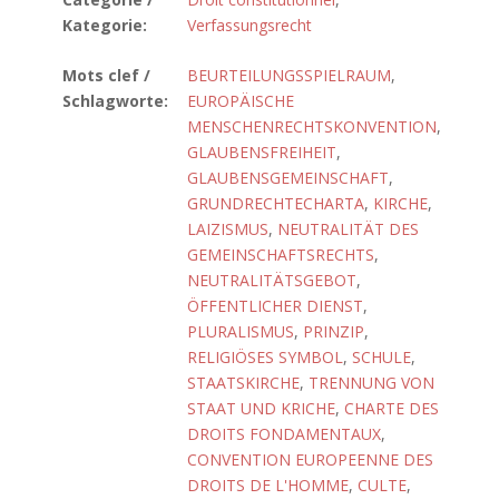
Kategorie:
Verfassungsrecht
Mots clef /
BEURTEILUNGSSPIELRAUM
,
Schlagworte:
EUROPÄISCHE
MENSCHENRECHTSKONVENTION
,
GLAUBENSFREIHEIT
,
GLAUBENSGEMEINSCHAFT
,
GRUNDRECHTECHARTA
,
KIRCHE
,
LAIZISMUS
,
NEUTRALITÄT DES
GEMEINSCHAFTSRECHTS
,
NEUTRALITÄTSGEBOT
,
ÖFFENTLICHER DIENST
,
PLURALISMUS
,
PRINZIP
,
RELIGIÖSES SYMBOL
,
SCHULE
,
STAATSKIRCHE
,
TRENNUNG VON
STAAT UND KRICHE
,
CHARTE DES
DROITS FONDAMENTAUX
,
CONVENTION EUROPEENNE DES
DROITS DE L'HOMME
,
CULTE
,