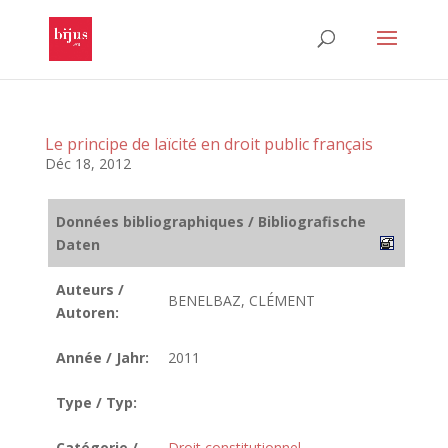
Le principe de laïcité en droit public français
Déc 18, 2012
Données bibliographiques / Bibliografische
Daten
Auteurs /
BENELBAZ, CLÉMENT
Autoren:
Année / Jahr:
2011
Type / Typ:
Catégorie /
Droit constitutionnel
,