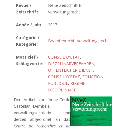
Revue /
Neue Zeitschrift für
Zeitschrift:
Verwaltungsrecht
Année / Jahr:
2017
Catégorie /
Beamtenrecht
,
Verwaltungsrecht
Kategorie:
Mots clef /
CONSEIL D'ETAT
,
Schlagworte:
DISZPLINARVERFAHREN
,
ÖFFENTLICHER DIENST
,
CONSEIL D'ETAT
,
FONCTION
PUBLIQUE
,
REGIME
DISCIPLINAIRE
Der Artikel von Anne-Cécile
Castellani-Dembélé,
Verwaltungsrichterin und
derzeit abgeordnet an das
Centre de recherches et de