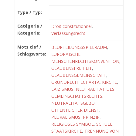
Type / Typ:
Catégorie /
Droit constitutionnel
,
Kategorie:
Verfassungsrecht
Mots clef /
BEURTEILUNGSSPIELRAUM
,
Schlagworte:
EUROPÄISCHE
MENSCHENRECHTSKONVENTION
,
GLAUBENSFREIHEIT
,
GLAUBENSGEMEINSCHAFT
,
GRUNDRECHTECHARTA
,
KIRCHE
,
LAIZISMUS
,
NEUTRALITÄT DES
GEMEINSCHAFTSRECHTS
,
NEUTRALITÄTSGEBOT
,
ÖFFENTLICHER DIENST
,
PLURALISMUS
,
PRINZIP
,
RELIGIÖSES SYMBOL
,
SCHULE
,
STAATSKIRCHE
,
TRENNUNG VON