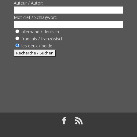
Auteur / Autor:
Mot clef / Schlagwort:
allemand / deutsch
francais / französisch
les deux / beide
Design de
Elegant Themes
| Propulsé par