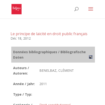
Le principe de laïcité en droit public français
Déc 18, 2012
Données bibliographiques / Bibliografische
Daten
Auteurs /
BENELBAZ, CLÉMENT
Autoren:
Année / Jahr:
2011
Type / Typ:
Catégorie /
Droit constitutionnel
,