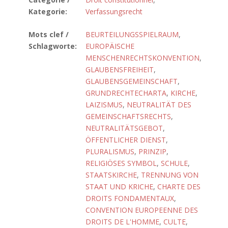
Kategorie:
Verfassungsrecht
Mots clef /
BEURTEILUNGSSPIELRAUM
,
Schlagworte:
EUROPÄISCHE
MENSCHENRECHTSKONVENTION
,
GLAUBENSFREIHEIT
,
GLAUBENSGEMEINSCHAFT
,
GRUNDRECHTECHARTA
,
KIRCHE
,
LAIZISMUS
,
NEUTRALITÄT DES
GEMEINSCHAFTSRECHTS
,
NEUTRALITÄTSGEBOT
,
ÖFFENTLICHER DIENST
,
PLURALISMUS
,
PRINZIP
,
RELIGIÖSES SYMBOL
,
SCHULE
,
STAATSKIRCHE
,
TRENNUNG VON
STAAT UND KRICHE
,
CHARTE DES
DROITS FONDAMENTAUX
,
CONVENTION EUROPEENNE DES
DROITS DE L'HOMME
,
CULTE
,