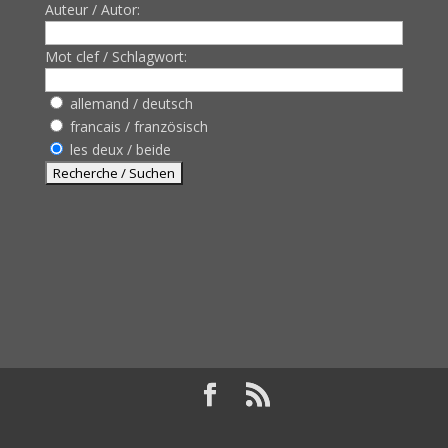
Auteur / Autor:
Mot clef / Schlagwort:
allemand / deutsch
francais / französisch
les deux / beide
Design de
Elegant Themes
| Propulsé par