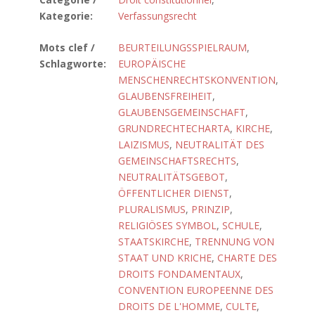
Kategorie:
Verfassungsrecht
Mots clef /
BEURTEILUNGSSPIELRAUM
,
Schlagworte:
EUROPÄISCHE
MENSCHENRECHTSKONVENTION
,
GLAUBENSFREIHEIT
,
GLAUBENSGEMEINSCHAFT
,
GRUNDRECHTECHARTA
,
KIRCHE
,
LAIZISMUS
,
NEUTRALITÄT DES
GEMEINSCHAFTSRECHTS
,
NEUTRALITÄTSGEBOT
,
ÖFFENTLICHER DIENST
,
PLURALISMUS
,
PRINZIP
,
RELIGIÖSES SYMBOL
,
SCHULE
,
STAATSKIRCHE
,
TRENNUNG VON
STAAT UND KRICHE
,
CHARTE DES
DROITS FONDAMENTAUX
,
CONVENTION EUROPEENNE DES
DROITS DE L'HOMME
,
CULTE
,