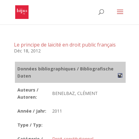
Le principe de laïcité en droit public français
Déc 18, 2012
Données bibliographiques / Bibliografische
Daten
Auteurs /
BENELBAZ, CLÉMENT
Autoren:
Année / Jahr:
2011
Type / Typ:
Catégorie /
Droit constitutionnel
,