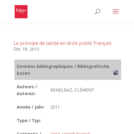
Le principe de laïcité en droit public français
Déc 18, 2012
Données bibliographiques / Bibliografische
Daten
Auteurs /
BENELBAZ, CLÉMENT
Autoren:
Année / Jahr:
2011
Type / Typ:
Catégorie /
Droit constitutionnel
,