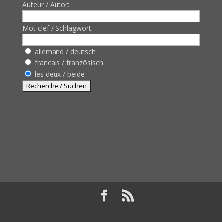
Auteur / Autor:
Mot clef / Schlagwort:
allemand / deutsch
francais / französisch
les deux / beide
Design de
Elegant Themes
| Propulsé par