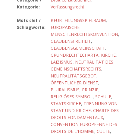
Kategorie:
Verfassungsrecht
Mots clef /
BEURTEILUNGSSPIELRAUM
,
Schlagworte:
EUROPÄISCHE
MENSCHENRECHTSKONVENTION
,
GLAUBENSFREIHEIT
,
GLAUBENSGEMEINSCHAFT
,
GRUNDRECHTECHARTA
,
KIRCHE
,
LAIZISMUS
,
NEUTRALITÄT DES
GEMEINSCHAFTSRECHTS
,
NEUTRALITÄTSGEBOT
,
ÖFFENTLICHER DIENST
,
PLURALISMUS
,
PRINZIP
,
RELIGIÖSES SYMBOL
,
SCHULE
,
STAATSKIRCHE
,
TRENNUNG VON
STAAT UND KRICHE
,
CHARTE DES
DROITS FONDAMENTAUX
,
CONVENTION EUROPEENNE DES
DROITS DE L'HOMME
,
CULTE
,