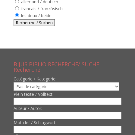
allemand / deutsch
francais / französisch
les deux / beide
BIJUS BIBLIO RECHERCHE/ SUCHE
Recherche
Catègorie / Kategorie:
Plein texte / Volltext:
Auteur / Autor:
Mot clef / Schlagwort: