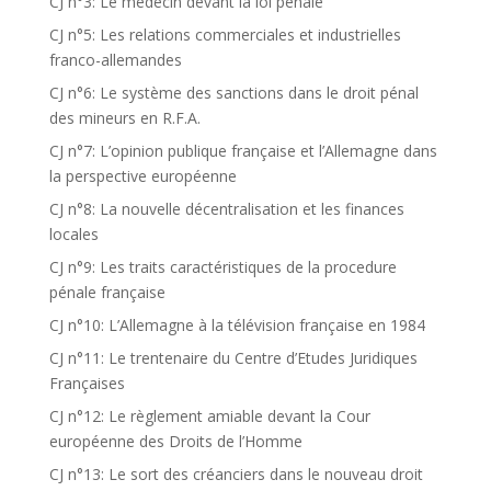
CJ n°3: Le médecin devant la loi pénale
CJ n°5: Les relations commerciales et industrielles
franco-allemandes
CJ n°6: Le système des sanctions dans le droit pénal
des mineurs en R.F.A.
CJ n°7: L’opinion publique française et l’Allemagne dans
la perspective européenne
CJ n°8: La nouvelle décentralisation et les finances
locales
CJ n°9: Les traits caractéristiques de la procedure
pénale française
CJ n°10: L’Allemagne à la télévision française en 1984
CJ n°11: Le trentenaire du Centre d’Etudes Juridiques
Françaises
CJ n°12: Le règlement amiable devant la Cour
européenne des Droits de l’Homme
CJ n°13: Le sort des créanciers dans le nouveau droit