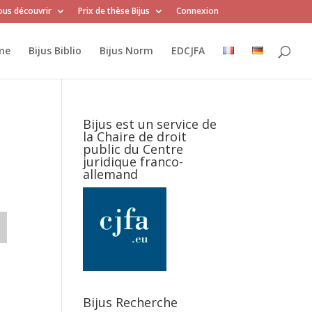
us découvrir
Prix de thèse Bijus
Connexion
me
Bijus Biblio
Bijus Norm
EDCJFA
Bijus est un service de
la Chaire de droit
public du Centre
juridique franco-
allemand
Bijus Recherche