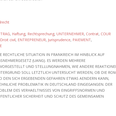
ilrecht
FTRAG
,
Haftung
,
Rechtsprechung
,
UNTERNEHMER
,
Contrat
,
COUR
Droit civil
,
ENTREPRENEUR
,
Jurisprudence
,
PAIEMENT
,
E
IE RECHTLICHE SITUATION IN FRANKREICH IM HINBLICK AUF
GSNEHMERGESETZ (UANG). ES WERDEN MEHRERE
 VORGESTELLT UND STELLUNGNAHMEN, WIE ANDERE REAKTIONE
INTERGRUND SOLL LETZTLICH UNTERSUCHT WERDEN, OB DIE RO
ND DEN SICH ERGEBENDEN GEFAHREN ETWAS AENDERN KANN,
 AEHNLICHE PROBLEMATIK IN DEUTSCHLAND EINGEGANGEN. DER
ROBLEM DES VERHAELTNISSES VON EINGRIFFSNORMEN UND
FENTLICHER SICHERHEIT UND SCHUTZ DES GEMEINSAMEN