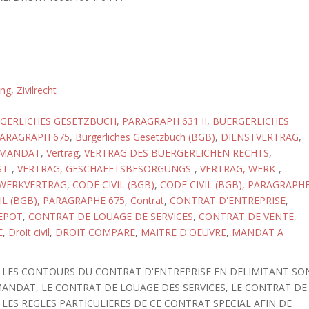
ung
,
Zivilrecht
GERLICHES GESETZBUCH, PARAGRAPH 631 II
,
BUERGERLICHES
ARAGRAPH 675
,
Bürgerliches Gesetzbuch (BGB)
,
DIENSTVERTRAG
,
MANDAT
,
Vertrag
,
VERTRAG DES BUERGERLICHEN RECHTS
,
ST-
,
VERTRAG, GESCHAEFTSBESORGUNGS-
,
VERTRAG, WERK-
,
WERKVERTRAG
,
CODE CIVIL (BGB)
,
CODE CIVIL (BGB), PARAGRAPH
IL (BGB), PARAGRAPHE 675
,
Contrat
,
CONTRAT D'ENTREPRISE
,
EPOT
,
CONTRAT DE LOUAGE DE SERVICES
,
CONTRAT DE VENTE
,
E
,
Droit civil
,
DROIT COMPARE
,
MAITRE D'OEUVRE
,
MANDAT A
 LES CONTOURS DU CONTRAT D'ENTREPRISE EN DELIMITANT SO
MANDAT, LE CONTRAT DE LOUAGE DES SERVICES, LE CONTRAT DE
 LES REGLES PARTICULIERES DE CE CONTRAT SPECIAL AFIN DE