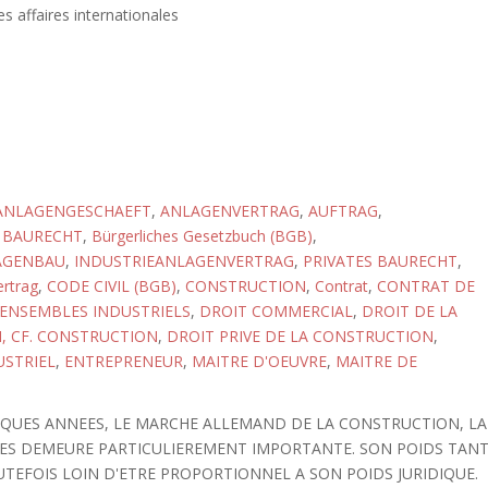
s affaires internationales
ANLAGENGESCHAEFT
,
ANLAGENVERTRAG
,
AUFTRAG
,
,
BAURECHT
,
Bürgerliches Gesetzbuch (BGB)
,
AGENBAU
,
INDUSTRIEANLAGENVERTRAG
,
PRIVATES BAURECHT
,
ertrag
,
CODE CIVIL (BGB)
,
CONSTRUCTION
,
Contrat
,
CONTRAT DE
'ENSEMBLES INDUSTRIELS
,
DROIT COMMERCIAL
,
DROIT DE LA
, CF. CONSTRUCTION
,
DROIT PRIVE DE LA CONSTRUCTION
,
USTRIEL
,
ENTREPRENEUR
,
MAITRE D'OEUVRE
,
MAITRE DE
ELQUES ANNEES, LE MARCHE ALLEMAND DE LA CONSTRUCTION, LA
LES DEMEURE PARTICULIEREMENT IMPORTANTE. SON POIDS TAN
EFOIS LOIN D'ETRE PROPORTIONNEL A SON POIDS JURIDIQUE.