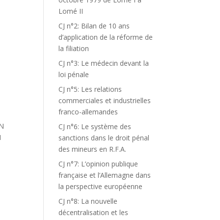
Lomé II
CJ n°2: Bilan de 10 ans
d’application de la réforme de
la filiation
CJ n°3: Le médecin devant la
loi pénale
CJ n°5: Les relations
commerciales et industrielles
franco-allemandes
N
CJ n°6: Le système des
M
sanctions dans le droit pénal
des mineurs en R.F.A.
CJ n°7: L’opinion publique
française et l’Allemagne dans
la perspective européenne
CJ n°8: La nouvelle
décentralisation et les