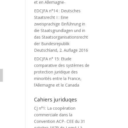
et en Allemagne-
EDCJFA n°14 : Deutsches
Staatsrecht I : Eine
zweisprachige Einführung in
die Staatsgrundlagen und in
das Staatsorganisationsrecht
der Bundesrepublik
Deutschland, 2. Auflage 2016
EDCJFA n° 15: Etude
comparative des systèmes de
protection juridique des
minorités entre la France,
l’Allemagne et le Canada
Cahiers juriduqes
CJ n°1: La coopération
commerciale dans la
Convention ACP- CEE du 31
octobre 1979 de Lomé I à