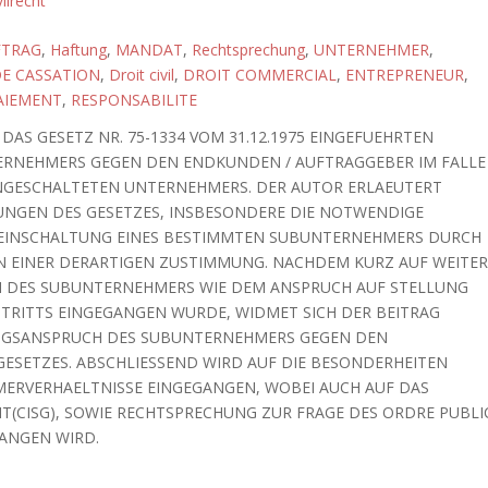
vilrecht
FTRAG
,
Haftung
,
MANDAT
,
Rechtsprechung
,
UNTERNEHMER
,
E CASSATION
,
Droit civil
,
DROIT COMMERCIAL
,
ENTREPRENEUR
,
AIEMENT
,
RESPONSABILITE
DAS GESETZ NR. 75-1334 VOM 31.12.1975 EINGEFUEHRTEN
TERNEHMERS GEGEN DEN ENDKUNDEN / AUFTRAGGEBER IM FALLE
NGESCHALTETEN UNTERNEHMERS. DER AUTOR ERLAEUTERT
NGEN DES GESETZES, INSBESONDERE DIE NOTWENDIGE
EINSCHALTUNG EINES BESTIMMTEN SUBUNTERNEHMERS DURCH
 EINER DERARTIGEN ZUSTIMMUNG. NACHDEM KURZ AUF WEITER
 DES SUBUNTERNEHMERS WIE DEM ANSPRUCH AUF STELLUNG
ITRITTS EINGEGANGEN WURDE, WIDMET SICH DER BEITRAG
NGSANSPRUCH DES SUBUNTERNEHMERS GEGEN DEN
GESETZES. ABSCHLIESSEND WIRD AUF DIE BESONDERHEITEN
RVERHAELTNISSE EINGEGANGEN, WOBEI AUCH AUF DAS
(CISG), SOWIE RECHTSPRECHUNG ZUR FRAGE DES ORDRE PUBLI
GANGEN WIRD.