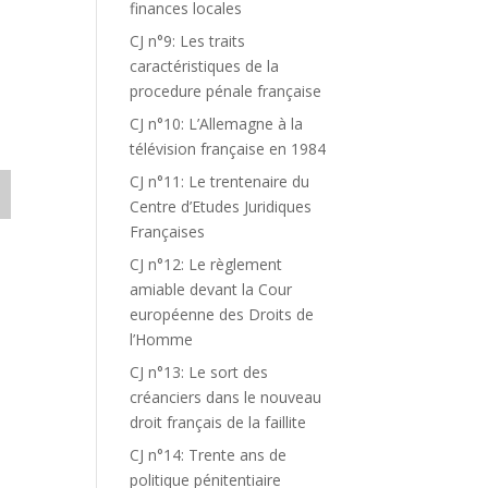
finances locales
CJ n°9: Les traits
caractéristiques de la
procedure pénale française
CJ n°10: L’Allemagne à la
télévision française en 1984
CJ n°11: Le trentenaire du
Centre d’Etudes Juridiques
Françaises
CJ n°12: Le règlement
amiable devant la Cour
européenne des Droits de
l’Homme
CJ n°13: Le sort des
créanciers dans le nouveau
droit français de la faillite
CJ n°14: Trente ans de
politique pénitentiaire