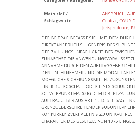
Catégorie / Kategorie:
Handelsrecht
,
Zi
Mots clef /
ANSPRUCH
,
AU
Schlagworte:
Contrat
,
COUR D
Jurisprudence
,
P
DER BEITRAG BEFASST SICH MIT DEM DURCH 
DIREKTANSPRUCH SUI GENERIS DES SUBUN
DER ZAHLUNGSUNFAEHIGKEIT DES ZWISCHE
ZUNAECHST DIE ANWENDUNGSVORAUSSETZU
ANNAHME DURCH DEN AUFTRAGGEBER DER 
DEN UNTERNEHMER UND DIE MODALITAETEN
MOEGLICHE SICHERUNGSMITTEL ZUGUNSTEN
EINER BUERGSCHAFT ODER EINES SCHULDBE
SCHWERPUNKTMAESSIG DEM DIREKTZAHLU
AUFTRAGGEBER AUS ART. 12 DES BESAGTEN 
GRENZUEBERSCHREITENDER SUBUNTERNEHME
KONKURRENZVERHAELTNIS ZU UN-KAUFRECHT
CHARAKTER DES GESETZES VON 1975 EINGE