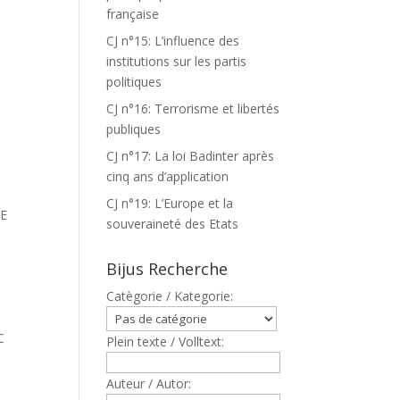
française
CJ n°15: L’influence des
institutions sur les partis
politiques
CJ n°16: Terrorisme et libertés
publiques
CJ n°17: La loi Badinter après
cinq ans d’application
CJ n°19: L’Europe et la
E
souveraineté des Etats
Bijus Recherche
Catègorie / Kategorie:
C
Plein texte / Volltext:
Auteur / Autor: