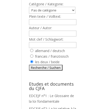
Catègorie / Kategorie:
Plein texte / Volltext:
Auteur / Autor:
Mot clef / Schlagwort:
allemand / deutsch
francais / französisch
les deux / beide
Etudes et documents
du CJFA
EDCEJF n°1 : Le Glossaire de
T
la loi fondamentale
EDCEJF n°2: La loi relative à la