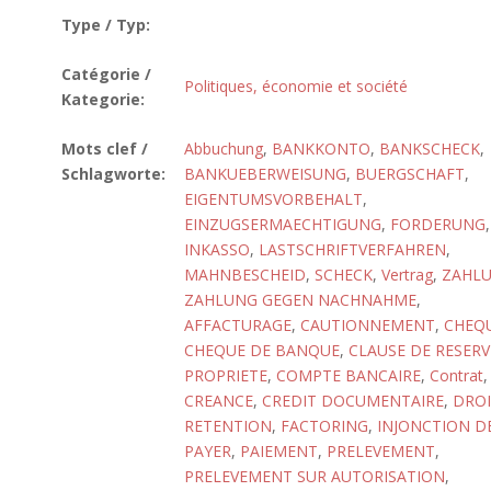
Type / Typ:
Catégorie /
Politiques, économie et société
Kategorie:
Mots clef /
Abbuchung
,
BANKKONTO
,
BANKSCHECK
,
Schlagworte:
BANKUEBERWEISUNG
,
BUERGSCHAFT
,
EIGENTUMSVORBEHALT
,
EINZUGSERMAECHTIGUNG
,
FORDERUNG
,
INKASSO
,
LASTSCHRIFTVERFAHREN
,
MAHNBESCHEID
,
SCHECK
,
Vertrag
,
ZAHL
ZAHLUNG GEGEN NACHNAHME
,
AFFACTURAGE
,
CAUTIONNEMENT
,
CHEQ
CHEQUE DE BANQUE
,
CLAUSE DE RESERV
PROPRIETE
,
COMPTE BANCAIRE
,
Contrat
,
CREANCE
,
CREDIT DOCUMENTAIRE
,
DROI
RETENTION
,
FACTORING
,
INJONCTION D
PAYER
,
PAIEMENT
,
PRELEVEMENT
,
PRELEVEMENT SUR AUTORISATION
,