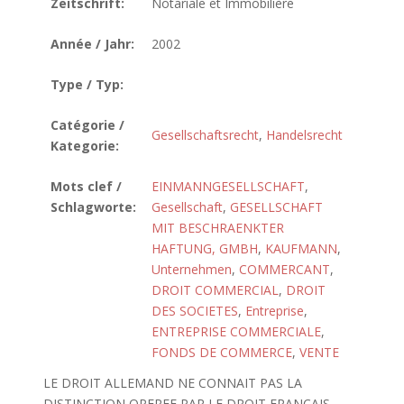
Zeitschrift:
Notariale et Immobilière
Année / Jahr:
2002
Type / Typ:
Catégorie /
Gesellschaftsrecht
,
Handelsrecht
Kategorie:
Mots clef /
EINMANNGESELLSCHAFT
,
Schlagworte:
Gesellschaft
,
GESELLSCHAFT
MIT BESCHRAENKTER
HAFTUNG, GMBH
,
KAUFMANN
,
Unternehmen
,
COMMERCANT
,
DROIT COMMERCIAL
,
DROIT
DES SOCIETES
,
Entreprise
,
ENTREPRISE COMMERCIALE
,
FONDS DE COMMERCE
,
VENTE
LE DROIT ALLEMAND NE CONNAIT PAS LA
DISTINCTION OPEREE PAR LE DROIT FRANCAIS