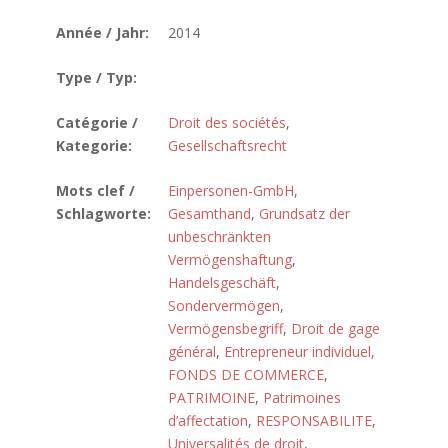
Année / Jahr:
2014
Type / Typ:
Catégorie /
Droit des sociétés
,
Kategorie:
Gesellschaftsrecht
Mots clef /
Einpersonen-GmbH
,
Schlagworte:
Gesamthand
,
Grundsatz der
unbeschränkten
Vermögenshaftung
,
Handelsgeschäft
,
Sondervermögen
,
Vermögensbegriff
,
Droit de gage
général
,
Entrepreneur individuel
,
FONDS DE COMMERCE
,
PATRIMOINE
,
Patrimoines
d’affectation
,
RESPONSABILITE
,
Universalités de droit
,