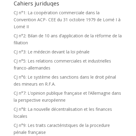
Cahiers juriduqes
CJ n°1: La coopération commerciale dans la
Convention ACP- CEE du 31 octobre 1979 de Lomé I à
Lomé II
CJ n°2: Bilan de 10 ans d’application de la réforme de la
filiation
CJ n°3: Le médecin devant la loi pénale
CJ n°5: Les relations commerciales et industrielles
franco-allemandes
CJ n°6: Le système des sanctions dans le droit pénal
des mineurs en R.F.A.
CJ n°7: L’opinion publique française et l’Allemagne dans
la perspective européenne
CJ n°8: La nouvelle décentralisation et les finances
locales
CJ n°9: Les traits caractéristiques de la procedure
pénale française