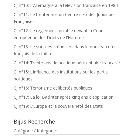
CJ n°10: L’Allemagne à la télévision française en 1984
CJ n°11: Le trentenaire du Centre d’Etudes Juridiques
Françaises
CJ n°12: Le règlement amiable devant la Cour
européenne des Droits de l’Homme
CJ n°13: Le sort des créanciers dans le nouveau droit
français de la faillite
CJ n°14: Trente ans de politique pénitentiaire française
CJ n°15: L’influence des institutions sur les partis
politiques
CJ n°16: Terrorisme et libertés publiques
CJ n°17: La loi Badinter après cinq ans d’application
CJ n°19: L’Europe et la souveraineté des Etats
Bijus Recherche
Catègorie / Kategorie: