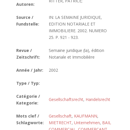
RITTER, PATRICE;
Autoren:
Source /
IN: LA SEMAINE JURIDIQUE,
Fundstelle:
EDITION NOTARIALE ET
IMMOBILIERE. 2002. NUMERO
25. P. 921 - 923.
Revue /
Semaine juridique (la), édition
Zeitschrift:
Notariale et Immobilière
Année / Jahr:
2002
Type / Typ:
Catégorie /
Gesellschaftsrecht
,
Handelsrecht
Kategorie:
Mots clef /
Gesellschaft
,
KAUFMANN
,
Schlagworte:
MIETRECHT
,
Unternehmen
,
BAIL
COMMERCIAL
,
COMMERCANT
,