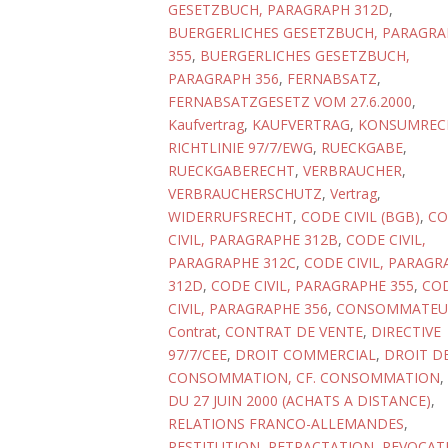
GESETZBUCH, PARAGRAPH 312D
,
BUERGERLICHES GESETZBUCH, PARAGR
355
,
BUERGERLICHES GESETZBUCH,
PARAGRAPH 356
,
FERNABSATZ
,
FERNABSATZGESETZ VOM 27.6.2000
,
Kaufvertrag
,
KAUFVERTRAG
,
KONSUMREC
RICHTLINIE 97/7/EWG
,
RUECKGABE
,
RUECKGABERECHT
,
VERBRAUCHER
,
VERBRAUCHERSCHUTZ
,
Vertrag
,
WIDERRUFSRECHT
,
CODE CIVIL (BGB)
,
CO
CIVIL, PARAGRAPHE 312B
,
CODE CIVIL,
PARAGRAPHE 312C
,
CODE CIVIL, PARAGR
312D
,
CODE CIVIL, PARAGRAPHE 355
,
CO
CIVIL, PARAGRAPHE 356
,
CONSOMMATEU
Contrat
,
CONTRAT DE VENTE
,
DIRECTIVE
97/7/CEE
,
DROIT COMMERCIAL
,
DROIT DE
CONSOMMATION, CF. CONSOMMATION
,
DU 27 JUIN 2000 (ACHATS A DISTANCE)
,
RELATIONS FRANCO-ALLEMANDES
,
RESTITUTION
,
RETRACTATION
,
REVOCAT