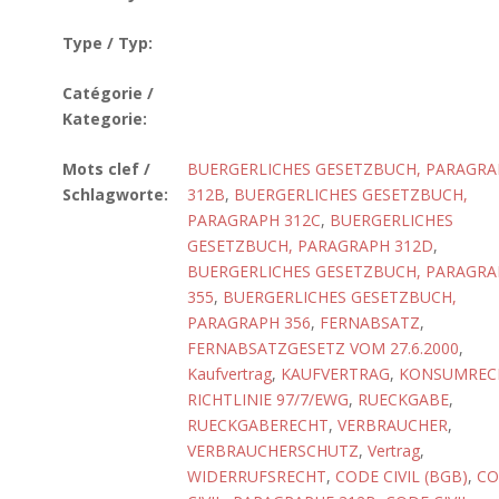
Type / Typ:
Catégorie /
Kategorie:
Mots clef /
BUERGERLICHES GESETZBUCH, PARAGR
Schlagworte:
312B
,
BUERGERLICHES GESETZBUCH,
PARAGRAPH 312C
,
BUERGERLICHES
GESETZBUCH, PARAGRAPH 312D
,
BUERGERLICHES GESETZBUCH, PARAGR
355
,
BUERGERLICHES GESETZBUCH,
PARAGRAPH 356
,
FERNABSATZ
,
FERNABSATZGESETZ VOM 27.6.2000
,
Kaufvertrag
,
KAUFVERTRAG
,
KONSUMREC
RICHTLINIE 97/7/EWG
,
RUECKGABE
,
RUECKGABERECHT
,
VERBRAUCHER
,
VERBRAUCHERSCHUTZ
,
Vertrag
,
WIDERRUFSRECHT
,
CODE CIVIL (BGB)
,
CO