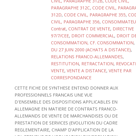
CIVIL, PARAGRAPHE 312B
,
CODE CIVIL,
PARAGRAPHE 312C
,
CODE CIVIL, PARAGR
312D
,
CODE CIVIL, PARAGRAPHE 355
,
CO
CIVIL, PARAGRAPHE 356
,
CONSOMMATEU
Contrat
,
CONTRAT DE VENTE
,
DIRECTIVE
97/7/CEE
,
DROIT COMMERCIAL
,
DROIT DE
CONSOMMATION, CF. CONSOMMATION
,
DU 27 JUIN 2000 (ACHATS A DISTANCE)
,
RELATIONS FRANCO-ALLEMANDES
,
RESTITUTION
,
RETRACTATION
,
REVOCAT
VENTE
,
VENTE A DISTANCE
,
VENTE PAR
CORRESPONDANCE
CETTE FICHE DE SYNTHESE ENTEND DONNER AUX
PROFESSIONNELS FRANCAIS UNE VUE
D'ENSEMBLE DES DISPOSITIONS APPLICABLES EN
ALLEMAGNE EN MATIERE DE CONTRATS FRANCO-
ALLEMANDS DE VENTE DE MARCHANDISES OU DE
PRESTATION DE SERVICES (EVOLUTION DU CADRE
REGLEMENTAIRE, CHAMP D'APPLICATION DE LA