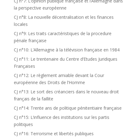
CJ n°7: L’opinion publique française et l’Allemagne dans
la perspective européenne
CJ n°8: La nouvelle décentralisation et les finances
locales
CJ n°9: Les traits caractéristiques de la procedure
pénale française
CJ n°10: L’Allemagne à la télévision française en 1984
CJ n°11: Le trentenaire du Centre d’Etudes Juridiques
Françaises
CJ n°12: Le règlement amiable devant la Cour
européenne des Droits de l’Homme
CJ n°13: Le sort des créanciers dans le nouveau droit
français de la faillite
CJ n°14: Trente ans de politique pénitentiaire française
CJ n°15: L’influence des institutions sur les partis
politiques
CJ n°16: Terrorisme et libertés publiques