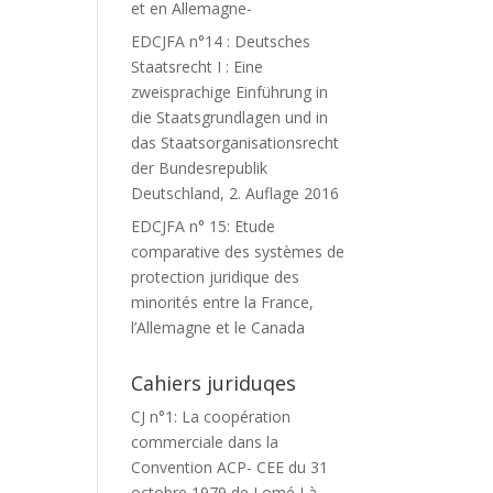
et en Allemagne-
EDCJFA n°14 : Deutsches
Staatsrecht I : Eine
zweisprachige Einführung in
die Staatsgrundlagen und in
das Staatsorganisationsrecht
der Bundesrepublik
Deutschland, 2. Auflage 2016
EDCJFA n° 15: Etude
comparative des systèmes de
protection juridique des
minorités entre la France,
l’Allemagne et le Canada
Cahiers juriduqes
CJ n°1: La coopération
commerciale dans la
Convention ACP- CEE du 31
octobre 1979 de Lomé I à