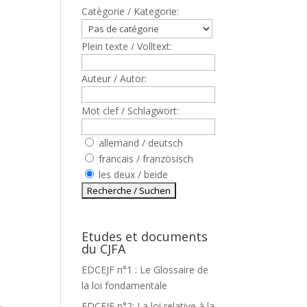
Catègorie / Kategorie:
Plein texte / Volltext:
Auteur / Autor:
Mot clef / Schlagwort:
allemand / deutsch
francais / französisch
les deux / beide
Etudes et documents
du CJFA
EDCEJF n°1 : Le Glossaire de
,
la loi fondamentale
EDCEJF n°2: La loi relative à la