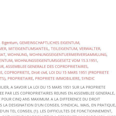
,
Eigentum
,
GEMEINSCHAFTLICHES EIGENTUM
,
MER
,
MITEIGENTUMSANTEIL
,
TEILEIGENTUM
,
VERWALTER
,
RAT
,
WOHNUNG
,
WOHNUNGSEIGENTUERMERVERSAMMLUNG
,
ENTUM
,
WOHNUNGSEIGENTUMSGESETZ VOM 15.3.1951
,
UR
,
ASSEMBLEE GENERALE DES COPROPRIETAIRES
,
RE
,
COPROPRIETE
,
Droit civil
,
LOI DU 15 MARS 1951 (PROPRIETE
TS)
,
PROPRIETAIRE
,
PROPRIETE IMMOBILIERE
,
SYNDIC
IER, A SAVOIR LA LOI DU 15 MARS 1951 SUR LA PROPRIETE
EE PAR LES COPROPRIETAIRES REUNIS EN ASSEMBLEE GENERALE,
 POUR CINQ ANS MAXIMUM. A LA DIFFERENCE DU DROIT
S LA DESIGNATION D'UN CONSEIL SYNDICAL. MAIS, EN PRATIQUE
'UN TEL CONSEIL (1). LES DIFFICULTES DE FONCTIONNEMENT,