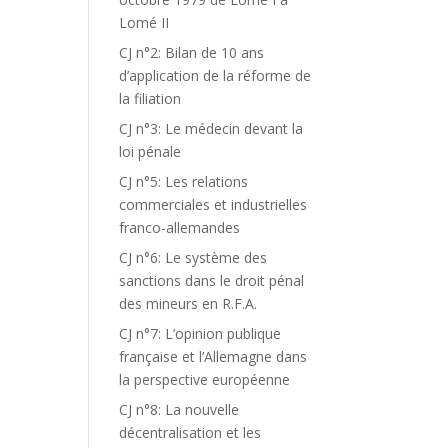
Lomé II
CJ n°2: Bilan de 10 ans
d’application de la réforme de
la filiation
CJ n°3: Le médecin devant la
loi pénale
CJ n°5: Les relations
commerciales et industrielles
franco-allemandes
CJ n°6: Le système des
sanctions dans le droit pénal
des mineurs en R.F.A.
CJ n°7: L’opinion publique
française et l’Allemagne dans
la perspective européenne
CJ n°8: La nouvelle
décentralisation et les