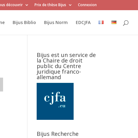
us découvrir
Prix de thèse Bijus
Connexion
me
Bijus Biblio
Bijus Norm
EDCJFA
Bijus est un service de
la Chaire de droit
public du Centre
juridique franco-
allemand
Bijus Recherche