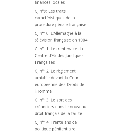
finances locales
CJ n°9: Les traits
caractéristiques de la
procedure pénale française
CJ n°10: L’Allemagne à la
télévision française en 1984
CJ n°11: Le trentenaire du
Centre d’Etudes Juridiques
Françaises
CJ n°12: Le règlement
amiable devant la Cour
européenne des Droits de
l’Homme
CJ n°13: Le sort des
créanciers dans le nouveau
droit français de la faillite
CJ n°14: Trente ans de
politique pénitentiaire