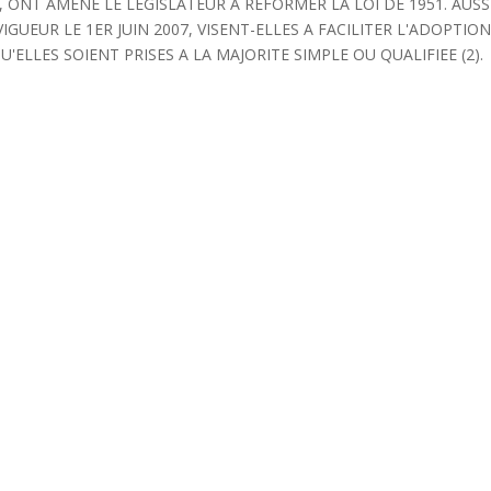
, ONT AMENE LE LEGISLATEUR A REFORMER LA LOI DE 1951. AUSS
IGUEUR LE 1ER JUIN 2007, VISENT-ELLES A FACILITER L'ADOPTIO
ELLES SOIENT PRISES A LA MAJORITE SIMPLE OU QUALIFIEE (2).