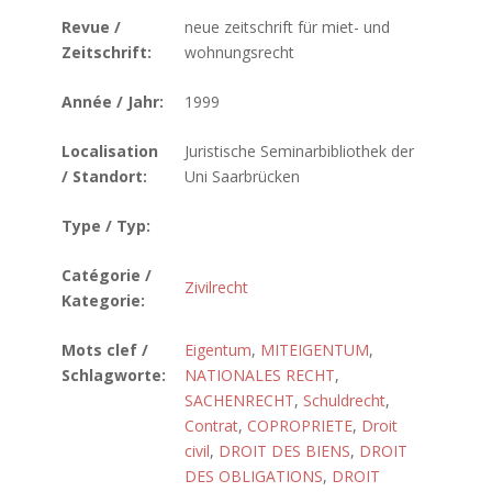
Revue /
neue zeitschrift für miet- und
Zeitschrift:
wohnungsrecht
Année / Jahr:
1999
Localisation
Juristische Seminarbibliothek der
/ Standort:
Uni Saarbrücken
Type / Typ:
Catégorie /
Zivilrecht
Kategorie:
Mots clef /
Eigentum
,
MITEIGENTUM
,
Schlagworte:
NATIONALES RECHT
,
SACHENRECHT
,
Schuldrecht
,
Contrat
,
COPROPRIETE
,
Droit
civil
,
DROIT DES BIENS
,
DROIT
DES OBLIGATIONS
,
DROIT