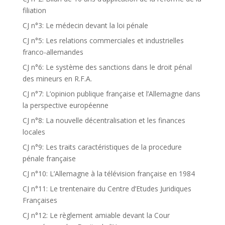
filiation
CJ n°3: Le médecin devant la loi pénale
CJ n°5: Les relations commerciales et industrielles
franco-allemandes
CJ n°6: Le système des sanctions dans le droit pénal
des mineurs en R.F.A.
CJ n°7: L’opinion publique française et l’Allemagne dans
la perspective européenne
CJ n°8: La nouvelle décentralisation et les finances
locales
CJ n°9: Les traits caractéristiques de la procedure
pénale française
CJ n°10: L’Allemagne à la télévision française en 1984
CJ n°11: Le trentenaire du Centre d’Etudes Juridiques
Françaises
CJ n°12: Le règlement amiable devant la Cour