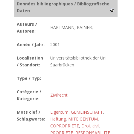
Données bibliographiques / Bibliografische
Daten
Auteurs /
HARTMANN, RAINER;
Autoren:
Année / Jahr:
2001
Localisation
Universitätsbibliothek der Uni
/ Standort:
Saarbrücken
Type / Typ:
Catégorie /
Zivilrecht
Kategorie:
Mots clef /
Eigentum
,
GEMEINSCHAFT
,
Schlagworte:
Haftung
,
MITEIGENTUM
,
COPROPRIETE
,
Droit civil
,
PROPRIETE
,
RESPONSABILITE