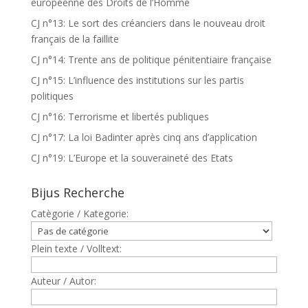
européenne des Droits de l’Homme
CJ n°13: Le sort des créanciers dans le nouveau droit
français de la faillite
CJ n°14: Trente ans de politique pénitentiaire française
CJ n°15: L’influence des institutions sur les partis
politiques
CJ n°16: Terrorisme et libertés publiques
CJ n°17: La loi Badinter après cinq ans d’application
CJ n°19: L’Europe et la souveraineté des Etats
Bijus Recherche
Catègorie / Kategorie:
Plein texte / Volltext:
Auteur / Autor: