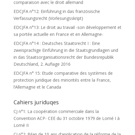
comparaison avec le droit allemand
EDCJFA n°12: Einführung in das französische
Verfassungsrecht (Vorlesungsskript)
EDCJFA n°13: Le droit au travail -son développement et
sa portée actuelle en France et en Allemagne-
EDCJFA n°14 : Deutsches Staatsrecht I : Eine
zweisprachige Einführung in die Staatsgrundlagen und
in das Staatsorganisationsrecht der Bundesrepublik
Deutschland, 2. Auflage 2016
EDCJFA n° 15: Etude comparative des systèmes de
protection juridique des minorités entre la France,
l’Allemagne et le Canada
Cahiers juriduqes
CJ n°1: La coopération commerciale dans la
Convention ACP- CEE du 31 octobre 1979 de Lomé I à
Lomé II
CJ n°2: Bilan de 10 ans d’application de la réforme de la