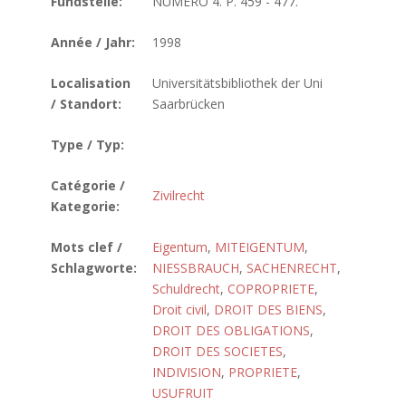
Fundstelle:
NUMERO 4. P. 459 - 477.
Année / Jahr:
1998
Localisation
Universitätsbibliothek der Uni
/ Standort:
Saarbrücken
Type / Typ:
Catégorie /
Zivilrecht
Kategorie:
Mots clef /
Eigentum
,
MITEIGENTUM
,
Schlagworte:
NIESSBRAUCH
,
SACHENRECHT
,
Schuldrecht
,
COPROPRIETE
,
Droit civil
,
DROIT DES BIENS
,
DROIT DES OBLIGATIONS
,
DROIT DES SOCIETES
,
INDIVISION
,
PROPRIETE
,
USUFRUIT