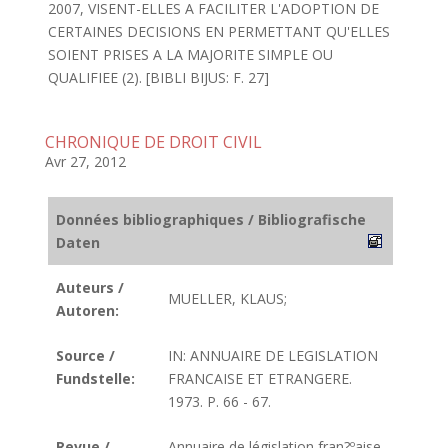
2007, VISENT-ELLES A FACILITER L'ADOPTION DE
CERTAINES DECISIONS EN PERMETTANT QU'ELLES
SOIENT PRISES A LA MAJORITE SIMPLE OU
QUALIFIEE (2). [BIBLI BIJUS: F. 27]
CHRONIQUE DE DROIT CIVIL
Avr 27, 2012
Données bibliographiques / Bibliografische
Daten
Auteurs /
MUELLER, KLAUS;
Autoren:
Source /
IN: ANNUAIRE DE LEGISLATION
Fundstelle:
FRANCAISE ET ETRANGERE.
1973. P. 66 - 67.
Revue /
Annuaire de législation fran?ºaise