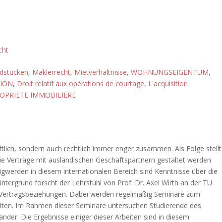
cht
dstücken
,
Maklerrecht
,
Mietverhältnisse
,
WOHNUNGSEIGENTUM
,
TION
,
Droit relatif aux opérations de courtage
,
L'acquisition
OPRIETE IMMOBILIERE
tlich, sondern auch rechtlich immer enger zusammen. Als Folge stellt
wie Verträge mit ausländischen Geschäftspartnern gestaltet werden
igwerden in diesem internationalen Bereich sind Kenntnisse über die
tergrund forscht der Lehrstuhl von Prof. Dr. Axel Wirth an der TU
n Vertragsbeziehungen. Dabei werden regelmäßig Seminare zum
lten. Im Rahmen dieser Seminare untersuchen Studierende des
der. Die Ergebnisse einiger dieser Arbeiten sind in diesem