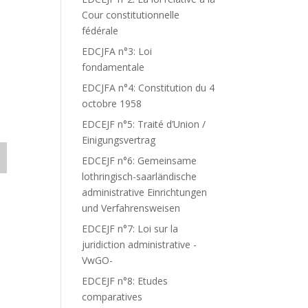
Cour constitutionnelle
fédérale
.
EDCJFA n°3: Loi
fondamentale
EDCJFA n°4: Constitution du 4
octobre 1958
EDCEJF n°5: Traité d’Union /
Einigungsvertrag
EDCEJF n°6: Gemeinsame
lothringisch-saarländische
administrative Einrichtungen
und Verfahrensweisen
EDCEJF n°7: Loi sur la
juridiction administrative -
VwGO-
EDCEJF n°8: Etudes
comparatives