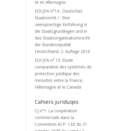
et en Allemagne-
EDCJFA n°14 : Deutsches
Staatsrecht I : Eine
zweisprachige Einführung in
die Staatsgrundlagen und in
das Staatsorganisationsrecht
der Bundesrepublik
Deutschland, 2. Auflage 2016
EDCJFA n° 15: Etude
comparative des systèmes de
protection juridique des
minorités entre la France,
l’Allemagne et le Canada
Cahiers juriduqes
CJ n°1: La coopération
commerciale dans la
Convention ACP- CEE du 31
octobre 1979 de Lomé I à