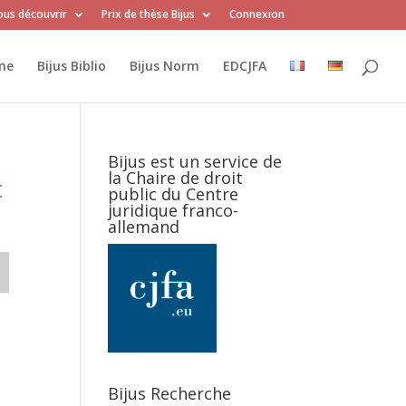
us découvrir
Prix de thèse Bijus
Connexion
me
Bijus Biblio
Bijus Norm
EDCJFA
Bijus est un service de
la Chaire de droit
t
public du Centre
juridique franco-
allemand
Bijus Recherche