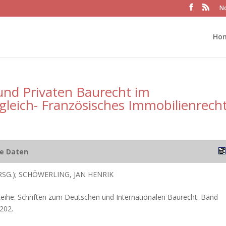
No
Ho
und Privaten Baurecht im
gleich- Französisches Immobilienrech
he Daten
RSG.); SCHÖWERLING, JAN HENRIK
Reihe: Schriften zum Deutschen und Internationalen Baurecht. Band
202.