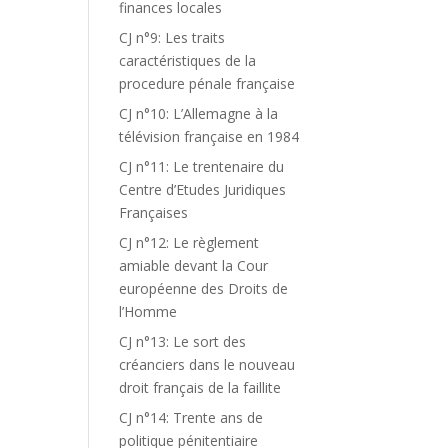
finances locales
CJ n°9: Les traits
caractéristiques de la
procedure pénale française
CJ n°10: L’Allemagne à la
télévision française en 1984
CJ n°11: Le trentenaire du
Centre d’Etudes Juridiques
Françaises
CJ n°12: Le règlement
amiable devant la Cour
européenne des Droits de
l’Homme
CJ n°13: Le sort des
créanciers dans le nouveau
droit français de la faillite
CJ n°14: Trente ans de
politique pénitentiaire