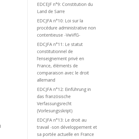
EDCEJF n°9: Constitution du
Land de Sarre
EDCJFA n°10: Loi sur la
procédure administrative non
contentieuse -VwVfG-
EDCJFA n°11: Le statut
constitutionnel de
l’enseignement privé en
France, éléments de
comparaison avec le droit
allemand
EDCJFA n°12: Einführung in
das französische
Verfassungsrecht
(Vorlesungsskript)
,
EDCJFA n°13: Le droit au
I
travail -son développement et
N
sa portée actuelle en France