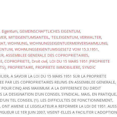
,
Eigentum
,
GEMEINSCHAFTLICHES EIGENTUM
,
MER
,
MITEIGENTUMSANTEIL
,
TEILEIGENTUM
,
VERWALTER
,
RAT
,
WOHNUNG
,
WOHNUNGSEIGENTUERMERVERSAMMLUNG
,
ENTUM
,
WOHNUNGSEIGENTUMSGESETZ VOM 15.3.1951
,
UR
,
ASSEMBLEE GENERALE DES COPROPRIETAIRES
,
RE
,
COPROPRIETE
,
Droit civil
,
LOI DU 15 MARS 1951 (PROPRIETE
TS)
,
PROPRIETAIRE
,
PROPRIETE IMMOBILIERE
,
SYNDIC
IER, A SAVOIR LA LOI DU 15 MARS 1951 SUR LA PROPRIETE
EE PAR LES COPROPRIETAIRES REUNIS EN ASSEMBLEE GENERALE,
 POUR CINQ ANS MAXIMUM. A LA DIFFERENCE DU DROIT
S LA DESIGNATION D'UN CONSEIL SYNDICAL. MAIS, EN PRATIQUE
'UN TEL CONSEIL (1). LES DIFFICULTES DE FONCTIONNEMENT,
, ONT AMENE LE LEGISLATEUR A REFORMER LA LOI DE 1951. AUSS
IGUEUR LE 1ER JUIN 2007, VISENT-ELLES A FACILITER L'ADOPTIO