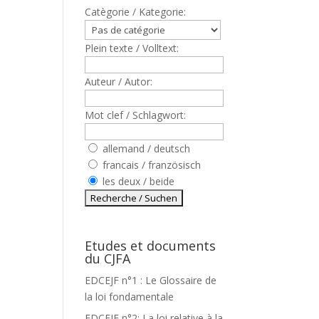
Catègorie / Kategorie:
Plein texte / Volltext:
Auteur / Autor:
Mot clef / Schlagwort:
allemand / deutsch
francais / französisch
les deux / beide
Etudes et documents
du CJFA
EDCEJF n°1 : Le Glossaire de
la loi fondamentale
EDCEJF n°2: La loi relative à la