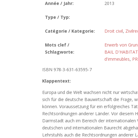
Année / Jahr:
2013
Type / Typ:
Catégorie / Kategorie:
Droit civil
,
Zivilre
Mots clef /
Erwerb von Grun
Schlagworte:
BAIL D'HABITA
d'immeubles
,
PR
ISBN 978-3-631-63595-7
Klappentext:
Europa und die Welt wachsen nicht nur wirtschaf
sich für die deutsche Bauwirtschaft die Frage, 
können. Voraussetzung für ein erfolgreiches Tät
Rechtsordnungen anderer Länder. Vor diesem Hin
Darmstadt auch im Bereich der internationale
deutschen und internationalen Baurecht abgeha
Lehrstuhls auch die Rechtsordnungen anderer Län