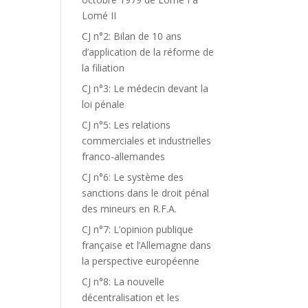
Lomé II
CJ n°2: Bilan de 10 ans
d’application de la réforme de
la filiation
CJ n°3: Le médecin devant la
loi pénale
CJ n°5: Les relations
commerciales et industrielles
franco-allemandes
CJ n°6: Le système des
sanctions dans le droit pénal
des mineurs en R.F.A.
CJ n°7: L’opinion publique
française et l’Allemagne dans
la perspective européenne
CJ n°8: La nouvelle
décentralisation et les