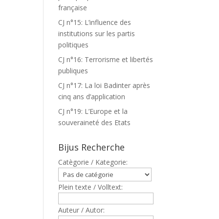
française
CJ n°15: L’influence des
institutions sur les partis
politiques
CJ n°16: Terrorisme et libertés
publiques
CJ n°17: La loi Badinter après
cinq ans d’application
CJ n°19: L’Europe et la
souveraineté des Etats
Bijus Recherche
Catègorie / Kategorie:
Plein texte / Volltext:
Auteur / Autor: